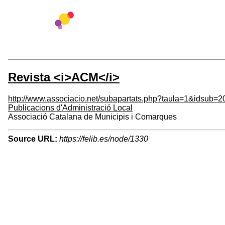
Revista <i>ACM</i>
http://www.associacio.net/subapartats.php?taula=1&idsub=2
Publicacions d'Administració Local
Associació Catalana de Municipis i Comarques
Source URL:
https://felib.es/node/1330