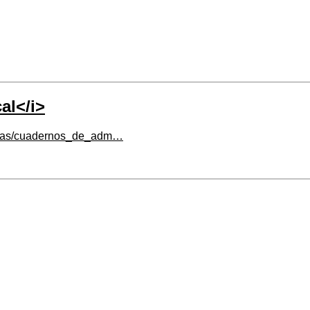
al</i>
_dicas/cuadernos_de_adm…