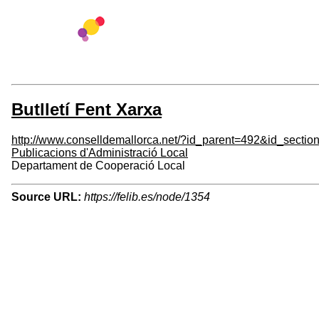
Butlletí Fent Xarxa
http://www.conselldemallorca.net/?id_parent=492&id_sect
Publicacions d'Administració Local
Departament de Cooperació Local
Source URL:
https://felib.es/node/1354