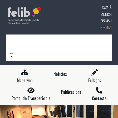
Direkt
CATALÀ
zum
Inhalt
ENGLISH
SPANISH
GERMAN
CERCA
Notícies
Mapa web
Enllaços
Publicacions
Portal de Transparència
Contacte