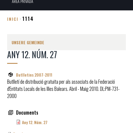
ÀREA PRIVADA
1114
INICI
Breadcrumb
UNSERE GEMEINDE
ANY 12. NÚM. 27
Butlletins 2007-2011
Butlletí de distribució gratuita per als associats de la Federació
d'Entitats Locals de les Illes Balears. Abril - Maig 2010. DL:PM-731-
2000
Documents
Any 12. Núm. 27