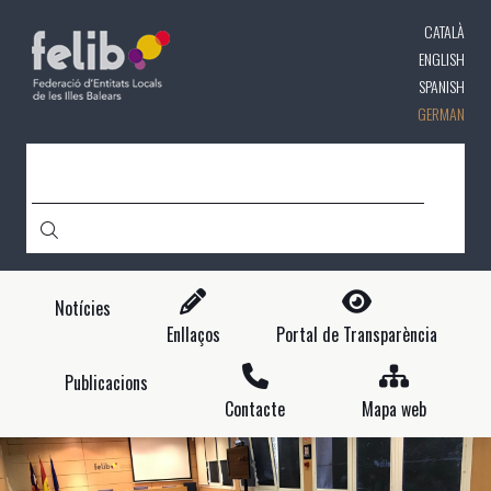
Direkt
CATALÀ
zum
Inhalt
ENGLISH
SPANISH
GERMAN
CERCA
Notícies
Enllaços
Portal de Transparència
Publicacions
Contacte
Mapa web