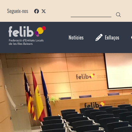
Direkt
CERCA
zum
Segueix-nos
Inhalt
Notícies
Enllaços