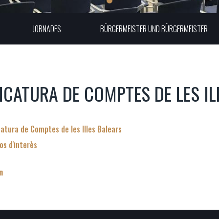
JORNADES
BÜRGERMEISTER UND BÜRGERMEISTER
ICATURA DE COMPTES DE LES IL
catura de Comptes de les Illes Balears
os d'interès
n