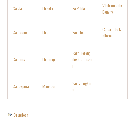
Vilafranca de
Calvià
Lloseta
Sa Pobla
Bonany
Consell de M
Campanet
Llubí
Sant Joan
allorca
Sant Llorenç
Campos
Llucmajor
des Cardassa
r
Santa Eugèni
Capdepera
Manacor
a
Drucken