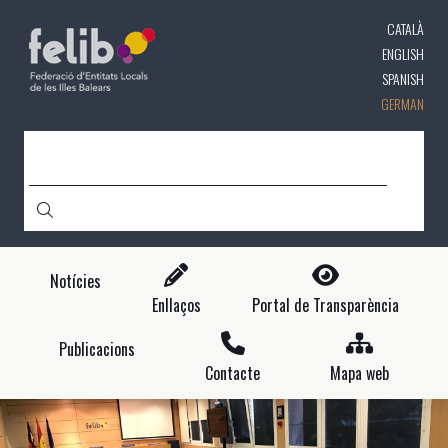
Direkt
CATALÀ
zum
Inhalt
ENGLISH
SPANISH
GERMAN
CERCA
Notícies
Enllaços
Portal de Transparència
Publicacions
Contacte
Mapa web