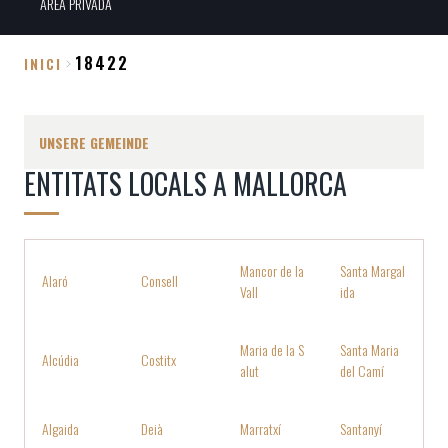
ÀREA PRIVADA
18422
INICI
Breadcrumb
UNSERE GEMEINDE
ENTITATS LOCALS A MALLORCA
Mancor de la
Santa Margal
Alaró
Consell
Vall
ida
Maria de la S
Santa Maria
Alcúdia
Costitx
alut
del Camí
Algaida
Deià
Marratxí
Santanyí