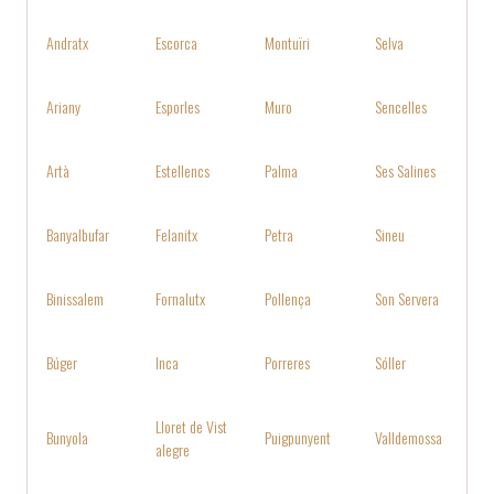
Andratx
Escorca
Montuïri
Selva
Ariany
Esporles
Muro
Sencelles
Artà
Estellencs
Palma
Ses Salines
Banyalbufar
Felanitx
Petra
Sineu
Binissalem
Fornalutx
Pollença
Son Servera
Búger
Inca
Porreres
Sóller
Lloret de Vist
Bunyola
Puigpunyent
Valldemossa
alegre