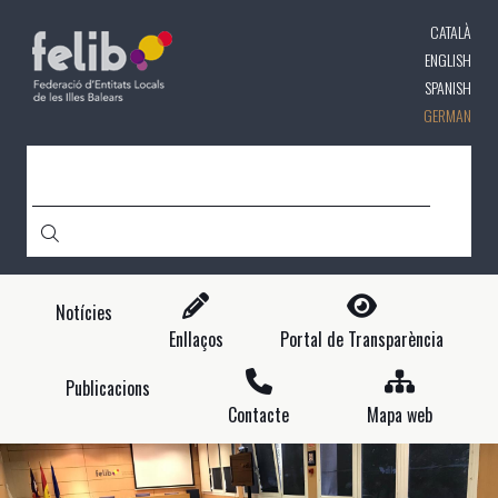
Direkt
CATALÀ
zum
Inhalt
ENGLISH
SPANISH
GERMAN
CERCA
Notícies
Enllaços
Portal de Transparència
Publicacions
Contacte
Mapa web