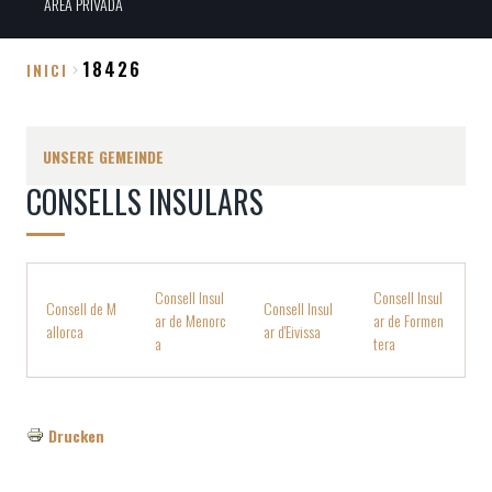
ÀREA PRIVADA
18426
INICI
Breadcrumb
UNSERE GEMEINDE
CONSELLS INSULARS
Consell Insul
Consell Insul
Consell de M
Consell Insul
ar de Menorc
ar de Formen
allorca
ar d'Eivissa
a
tera
Drucken