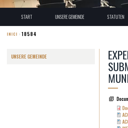
START
UNSERE GEMEINDE
STATUTEN
18584
INICI
Breadcrumb
EXPE
UNSERE GEMEINDE
SUBM
MUNI
Docu
Do
AC
AC