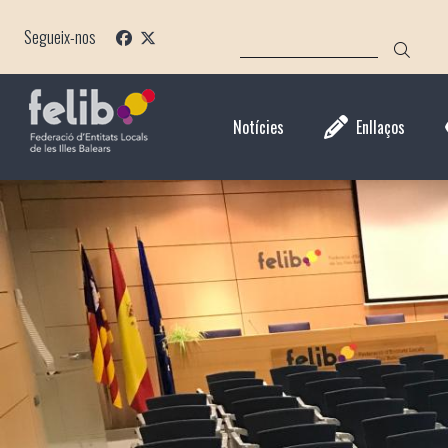
Direkt
CERCA
zum
Segueix-nos
Inhalt
Notícies
Enllaços