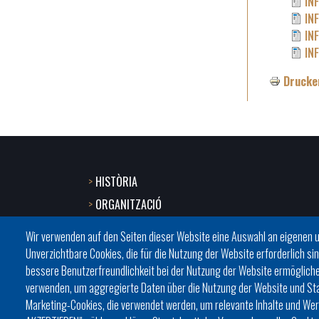
IN
IN
IN
IN
Drucke
HISTÒRIA
Footer
ORGANITZACIÓ
menu
ESTATUTS
Wir verwenden auf den Seiten dieser Website eine Auswahl an eigenen 
BATLES I BATLESSES
1
Unverzichtbare Cookies, die für die Nutzung der Website erforderlich sin
bessere Benutzerfreundlichkeit bei der Nutzung der Website ermögliche
JORNADES
-
verwenden, um aggregierte Daten über die Nutzung der Website und Stat
PRESIDÈNCIA DELS CONSELLS
Marketing-Cookies, die verwendet werden, um relevante Inhalte und We
Home