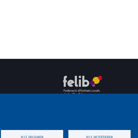
C/ del General Riera, 111 07010 Palma
Phone
971 760911 - Fax 971 763102
ALLE ABLEHNEN
ALLE AKZEPTIEREN