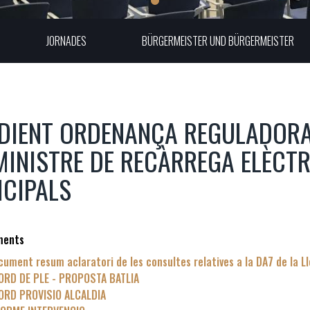
JORNADES
BÜRGERMEISTER UND BÜRGERMEISTER
DIENT ORDENANÇA REGULADORA 
INISTRE DE RECÀRREGA ELÈCTR
CIPALS
ments
cument resum aclaratori de les consultes relatives a la DA7 de la L
ORD DE PLE - PROPOSTA BATLIA
ORD PROVISIO ALCALDIA