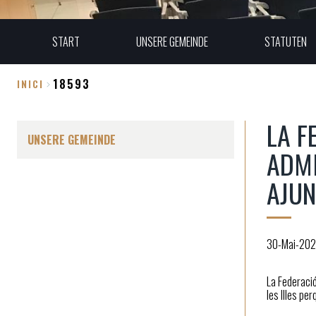
START
UNSERE GEMEINDE
STATUTEN
18593
INICI
Breadcrumb
LA F
UNSERE GEMEINDE
ADMI
AJU
30-Mai-20
La Federació
les Illes pe