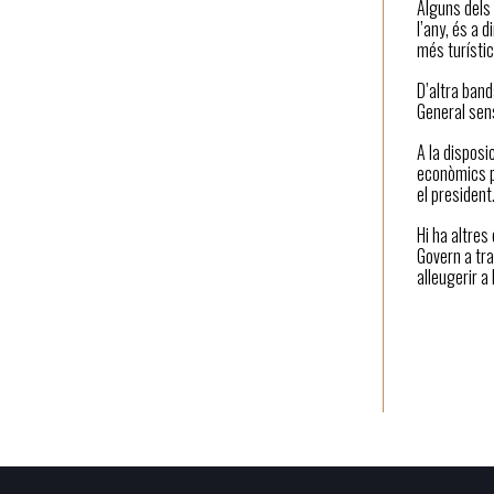
Alguns dels 
l’any, és a 
més turístics
D’altra band
General sen
A la disposi
econòmics pe
el president
Hi ha altres
Govern a tra
alleugerir a