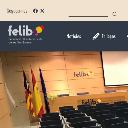
Direkt
CERCA
zum
Segueix-nos
Inhalt
Notícies
Enllaços