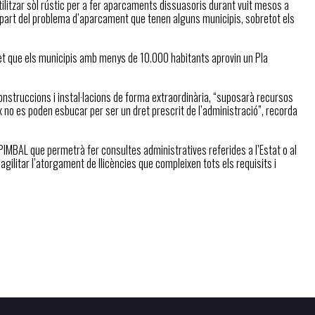
tilitzar sòl rústic per a fer aparcaments dissuasoris durant vuit mesos a
arà part del problema d’aparcament que tenen alguns municipis, sobretot els
rmet que els municipis amb menys de 10.000 habitants aprovin un Pla
 construccions i instal·lacions de forma extraordinària, “suposarà recursos
no es poden esbucar per ser un dret prescrit de l’administració”, recorda
 PIMBAL que permetrà fer consultes administratives referides a l’Estat o al
 agilitar l’atorgament de llicències que compleixen tots els requisits i