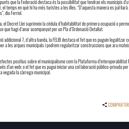
punts que la Federació destaca és la possibilitat que tendran els municipis d’u
dir, el temps en què hi ha més turistes a les illes. “D’aquesta manera es pal·li
”, diu Ferriol.
a, el Decret Llei suprimeix la cèdula d’habitabilitat de primera ocupació o pe
se que hagi d’anar acompanyat per un Pla d’Ordenació Detallat.
ció addicional 7, d’altra banda, la FELIB destaca el fet que es puguin legalitzar
r a les arques municipals i podrem regularitzar construccions que ara mateix 
.
 efectes positius sobre el municipalisme com la Plataforma d’interoperabilitat
vés d’un web; o el fet que es pugui iniciar una col·laboració público-privada per
 la vegada la càrrega municipal.
COMPARTIR