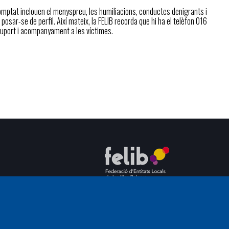
comptat inclouen el menyspreu, les humiliacions, conductes denigrants i
sar-se de perfil. Així mateix, la FELIB recorda que hi ha el telèfon 016
 suport i acompanyament a les víctimes.
C/ del General Riera, 111 07010 Palma
Phone
971 760911 - Fax 971 763102