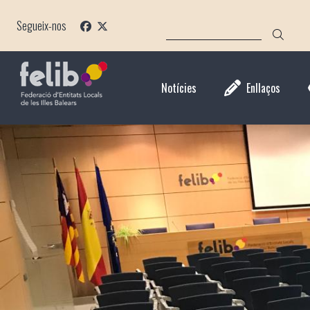
Direkt
CERCA
zum
Segueix-nos
Inhalt
Notícies
Enllaços