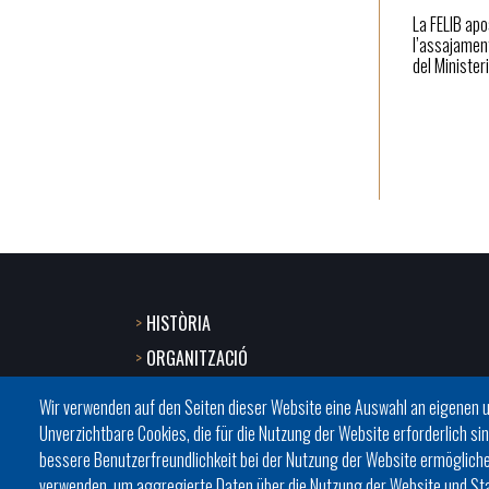
La FELIB apo
l’assajament
del Minister
HISTÒRIA
Footer
ORGANITZACIÓ
menu
ESTATUTS
Wir verwenden auf den Seiten dieser Website eine Auswahl an eigenen 
BATLES I BATLESSES
1
Unverzichtbare Cookies, die für die Nutzung der Website erforderlich sin
bessere Benutzerfreundlichkeit bei der Nutzung der Website ermögliche
JORNADES
-
verwenden, um aggregierte Daten über die Nutzung der Website und Stat