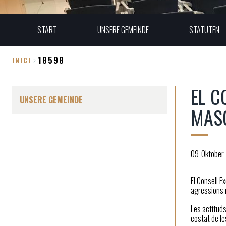
START
UNSERE GEMEINDE
STATUTEN
18598
INICI
Breadcrumb
EL C
UNSERE GEMEINDE
MASC
09-Oktober
El Consell E
agressions m
Les actituds
costat de le