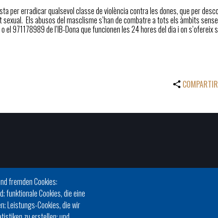
sta per erradicar qualsevol classe de violència contra les dones, que per des
 sexual. Els abusos del masclisme s’han de combatre a tots els àmbits sense po
i o el 971178989 de l’IB-Dona que funcionen les 24 hores del dia i on s’ofereix
COMPARTIR
und fremden Cookies:
d; funktionale Cookies, die eine
n; Leistungs-Cookies, die wir
istiken zu erstellen; und