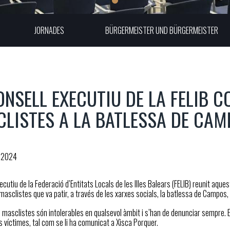
JORNADES
BÜRGERMEISTER UND BÜRGERMEISTER
ONSELL EXECUTIU DE LA FELIB 
LISTES A LA BATLESSA DE CA
-2024
xecutiu de la Federació d’Entitats Locals de les Illes Balears (FELIB) reunit aq
asclistes que va patir, a través de les xarxes socials, la batlessa de Campos, 
 masclistes són intolerables en qualsevol àmbit i s’han de denunciar sempre. Els
s víctimes, tal com se li ha comunicat a Xisca Porquer.