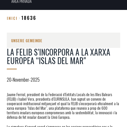
ÀREA PRIVADA
18636
INICI
Breadcrumb
UNSERE GEMEINDE
LA FELIB S’INCORPORA A LA XARXA
EUROPEA “ISLAS DEL MAR"
20-November-2025
Jaume Ferriol, president de la Federació d’Entitats Locals de les Illes Balears
(FELIB) i Isabel Vera, presidenta d’EURINSULA, han signat un conveni de
cooperació institucional mitjançant el qual la FELIB s’incorporarà oficialment a la
xarxa europea “Islas del Mar”, una plataforma que reuneix a prop de 600
territoris insulars europeus compromesos amb la sostenibilitat, la innovació i la
defensa de fet insular davant la Unió Europea.
La signatura d’aquest acord s’emmarca en les accions preparatòries per a la