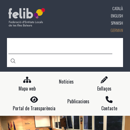
Direkt
CATALÀ
zum
Inhalt
ENGLISH
SPANISH
GERMAN
CERCA
Notícies
Mapa web
Enllaços
Publicacions
Portal de Transparència
Contacte