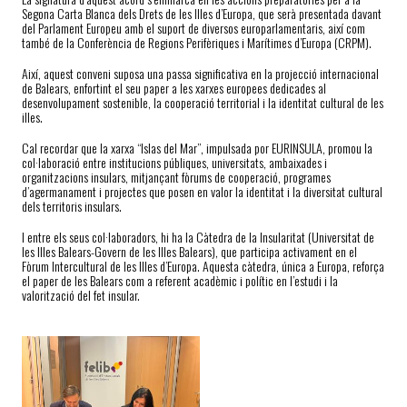
Segona Carta Blanca dels Drets de les Illes d’Europa, que serà presentada davant
del Parlament Europeu amb el suport de diversos europarlamentaris, així com
també de la Conferència de Regions Perifèriques i Marítimes d’Europa (CRPM).
Així, aquest conveni suposa una passa significativa en la projecció internacional
de Balears, enfortint el seu paper a les xarxes europees dedicades al
desenvolupament sostenible, la cooperació territorial i la identitat cultural de les
illes.
Cal recordar que la xarxa “Islas del Mar”, impulsada por EURINSULA, promou la
col·laboració entre institucions públiques, universitats, ambaixades i
organitzacions insulars, mitjançant fòrums de cooperació, programes
d’agermanament i projectes que posen en valor la identitat i la diversitat cultural
dels territoris insulars.
I entre els seus col·laboradors, hi ha la Càtedra de la Insularitat (Universitat de
les Illes Balears-Govern de les Illes Balears), que participa activament en el
Fòrum Intercultural de les Illes d’Europa. Aquesta càtedra, única a Europa, reforça
el paper de les Balears com a referent acadèmic i polític en l’estudi i la
valorització del fet insular.