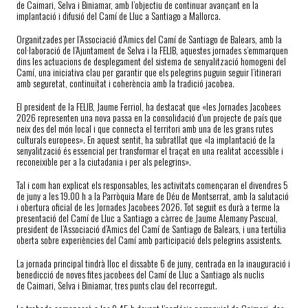
de Caimari, Selva i Biniamar, amb l’objectiu de continuar avançant en la
implantació i difusió del Camí de Lluc a Santiago a Mallorca.
Organitzades per l’Associació d’Amics del Camí de Santiago de Balears, amb la
col·laboració de l’Ajuntament de Selva i la FELIB, aquestes jornades s’emmarquen
dins les actuacions de desplegament del sistema de senyalització homogeni del
Camí, una iniciativa clau per garantir que els pelegrins puguin seguir l’itinerari
amb seguretat, continuïtat i coherència amb la tradició jacobea.
El president de la FELIB, Jaume Ferriol, ha destacat que «les Jornades Jacobees
2026 representen una nova passa en la consolidació d’un projecte de país que
neix des del món local i que connecta el territori amb una de les grans rutes
culturals europees». En aquest sentit, ha subratllat que «la implantació de la
senyalització és essencial per transformar el traçat en una realitat accessible i
reconeixible per a la ciutadania i per als pelegrins».
Tal i com han explicat els responsables, les activitats començaran el divendres 5
de juny a les 19.00 h a la Parròquia Mare de Déu de Montserrat, amb la salutació
i obertura oficial de les Jornades Jacobees 2026. Tot seguit es durà a terme la
presentació del Camí de Lluc a Santiago a càrrec de Jaume Alemany Pascual,
president de l’Associació d’Amics del Camí de Santiago de Balears, i una tertúlia
oberta sobre experiències del Camí amb participació dels pelegrins assistents.
La jornada principal tindrà lloc el dissabte 6 de juny, centrada en la inauguració i
benedicció de noves fites jacobees del Camí de Lluc a Santiago als nuclis
de Caimari, Selva i Biniamar, tres punts clau del recorregut.