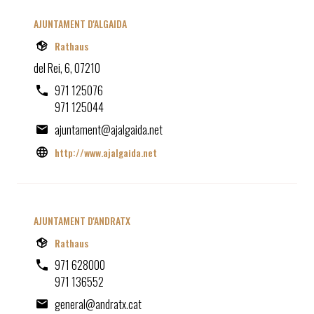
AJUNTAMENT D'ALGAIDA
Rathaus
del Rei, 6, 07210
971 125076
971 125044
ajuntament@ajalgaida.net
http://www.ajalgaida.net
AJUNTAMENT D'ANDRATX
Rathaus
971 628000
971 136552
general@andratx.cat