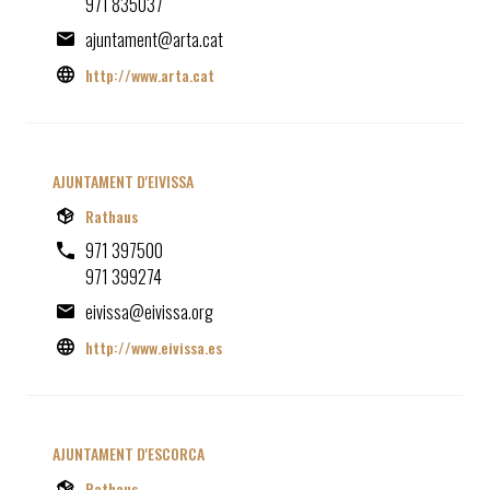
971 835037
ajuntament@arta.cat
http://www.arta.cat
AJUNTAMENT D'EIVISSA
Rathaus
971 397500
971 399274
eivissa@eivissa.org
http://www.eivissa.es
AJUNTAMENT D'ESCORCA
Rathaus