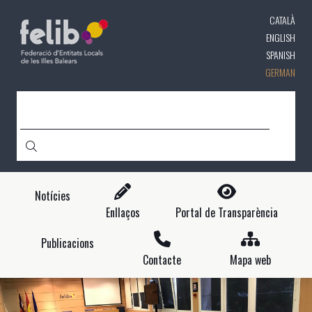
Direkt
CATALÀ
zum
Inhalt
ENGLISH
SPANISH
GERMAN
CERCA
Notícies
Enllaços
Portal de Transparència
Publicacions
Contacte
Mapa web