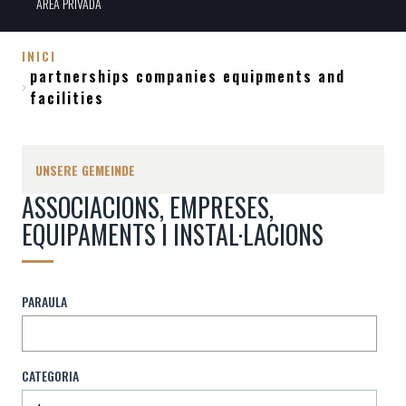
ÀREA PRIVADA
INICI
partnerships companies equipments and
Breadcrumb
facilities
UNSERE GEMEINDE
ASSOCIACIONS, EMPRESES,
EQUIPAMENTS I INSTAL·LACIONS
PARAULA
CATEGORIA