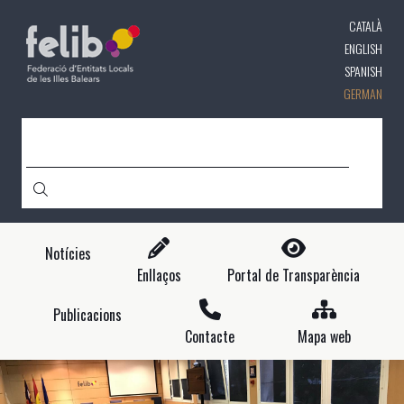
Direkt
CATALÀ
zum
Inhalt
ENGLISH
SPANISH
GERMAN
CERCA
Notícies
Enllaços
Portal de Transparència
Publicacions
Contacte
Mapa web