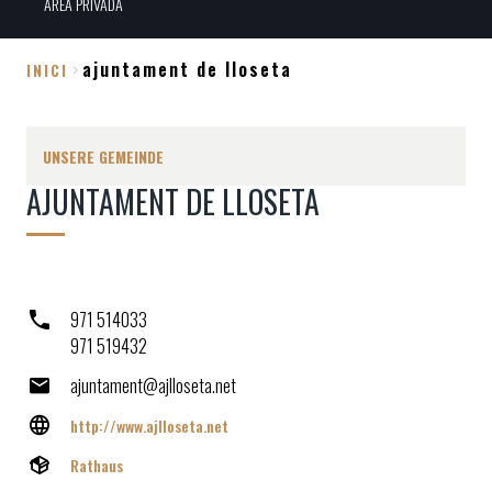
ÀREA PRIVADA
ajuntament de lloseta
INICI
Breadcrumb
UNSERE GEMEINDE
AJUNTAMENT DE LLOSETA
971 514033
971 519432
ajuntament@ajlloseta.net
http://www.ajlloseta.net
Rathaus