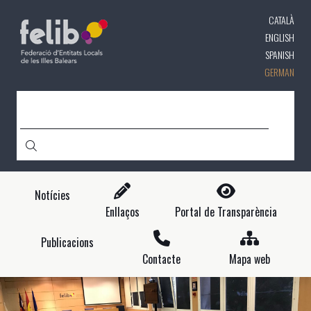
Direkt
CATALÀ
zum
Inhalt
ENGLISH
SPANISH
GERMAN
CERCA
Notícies
Enllaços
Portal de Transparència
Publicacions
Contacte
Mapa web