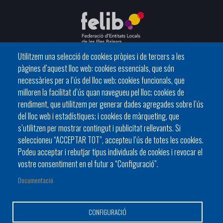
Utilitzem una selecció de cookies pròpies i de tercers a les
pàgines d’aquest lloc web: cookies essencials, que són
C/ del General Riera, 111 07010 Palma
necessàries per a l’ús del lloc web; cookies funcionals, que
Phone
971 760911 - Fax 971 763102
milloren la facilitat d’ús quan navegueu pel lloc; cookies de
rendiment, que utilitzem per generar dades agregades sobre l’ús
del lloc web i estadístiques; i cookies de màrqueting, que
s’utilitzen per mostrar contingut i publicitat rellevants. Si
seleccioneu “ACCEPTAR TOT”, accepteu l’ús de totes les cookies.
Podeu acceptar i rebutjar tipus individuals de cookies i revocar el
HISTÒRIA
ORGANITZACIÓ
ESTATUTS
vostre consentiment en el futur a “Configuració”.
Footer
BATLES I BATLESSES
JORNADES
Documentació
menu
PRESIDÈNCIA DELS CONSELLS
1
CONFIGURACIÓ
-