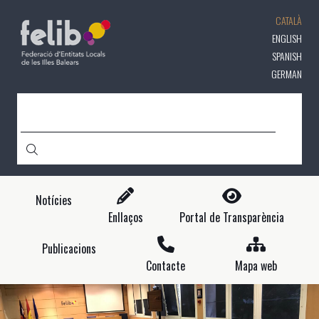
Vés
CATALÀ
al
contingut
ENGLISH
SPANISH
GERMAN
CERCA
Notícies
Enllaços
Portal de Transparència
Publicacions
Contacte
Mapa web