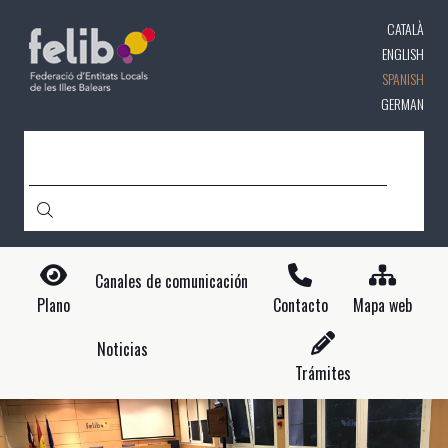
Pasar
CATALÀ
al
contenido
ENGLISH
principal
SPANISH
GERMAN
CERCA
Canales de comunicación
Plano
Contacto
Mapa web
Noticias
Trámites