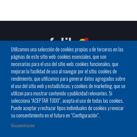
Utilizamos una selección de cookies propias y de terceros en las
páginas de este sitio web: cookies esenciales, que son
necesarias para el uso del sitio web; cookies funcionales, que
mejoran la facilidad de uso al navegar por el sitio; cookies de
C / General Riera, 111 07010 Palma
rendimiento, que utilizamos para generar datos agregados sobre
Phone
971 760911 - Fax 971 763102
el uso del sitio web y estadísticas; y cookies de marketing, que se
utilizan para mostrar contenido y publicidad relevantes. Si
selecciona “ACEPTAR TODO”, acepta el uso de todas las cookies.
Puede aceptar y rechazar tipos individuales de cookies y revocar
su consentimiento en el futuro en “Configuración”.
Documentación
Ayuntamiento
Bloque Informativo
Trámites Online