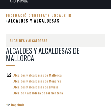
ÀREA PRIVADA
FEDERACIÓ D'ENTITATS LOCALS IB
ALCALDES Y ALCALDESAS
Sobrescribir
enlaces
de
ALCALDES Y ALCALDESAS
ayuda
ALCALDES Y ALCALDESAS DE
a
MALLORCA
la
navegación
Alcaldes y alcaldesas de Mallorca
Alcaldes y alcaldesas de Menorca
Alcaldes y alcaldesas de Eivissa
Alcalde / alcaldesa de Formentera
Imprimir