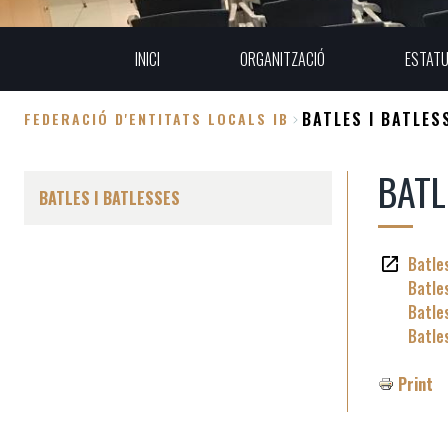
INICI
ORGANITZACIÓ
ESTAT
BATLES I BATLES
FEDERACIÓ D'ENTITATS LOCALS IB
Fil
BATL
d'Ariadna
BATLES I BATLESSES
Batles
Batle
Batles
Batle
Print