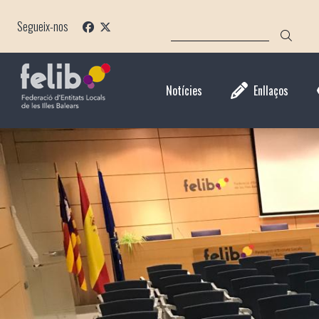
Vés
CERCA
al
Segueix-nos
contingut
Notícies
Enllaços