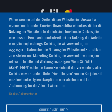
Wir verwenden auf den Seiten dieser Website eine Auswahl an
eigenen und fremden Cookies: Unverzichtbare Cookies, die für die
Nutzung der Website erforderlich sind; funktionale Cookies, die
eine bessere Benutzerfreundlichkeit bei der Nutzung der Website
C/ del General Riera, 111 07010 Palma
ermöglichen; Leistungs-Cookies, die wir verwenden, um
Phone
971 760911 - Fax 971 763102
aggregierte Daten über die Nutzung der Website und Statistiken
zu erstellen; und Marketing-Cookies, die verwendet werden, um
relevante Inhalte und Werbung anzuzeigen. Wenn Sie "ALLE
AKZEPTIEREN" wählen, erklären Sie sich mit der Verwendung aller
Cookies einverstanden. Unter "Einstellungen" können Sie jederzeit
einzelne Cookie-Typen akzeptieren oder ablehnen und Ihre
HISTÒRIA
ORGANITZACIÓ
ESTATUTS
Zustimmung für die Zukunft widerrufen.
Footer
BATLES I BATLESSES
JORNADES
Cookie-Dokumentation
menu
PRESIDÈNCIA DELS CONSELLS
1
COOKIE-EINSTELLUNGEN