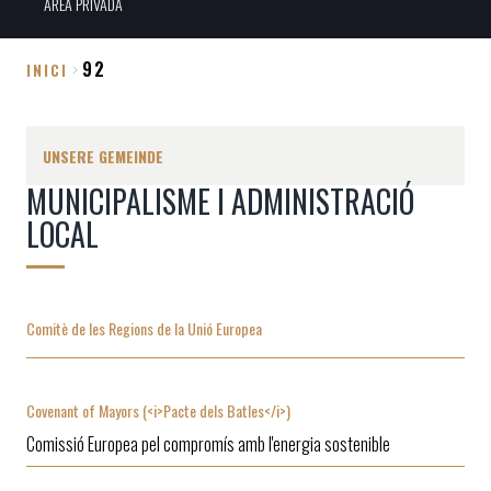
ÀREA PRIVADA
92
INICI
Breadcrumb
UNSERE GEMEINDE
MUNICIPALISME I ADMINISTRACIÓ
LOCAL
Comitè de les Regions de la Unió Europea
Covenant of Mayors (<i>Pacte dels Batles</i>)
Comissió Europea pel compromís amb l'energia sostenible