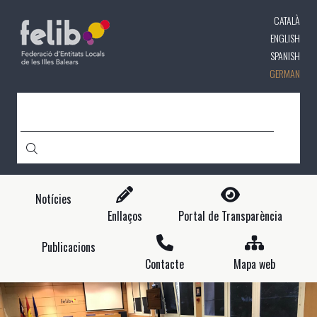
Direkt
CATALÀ
zum
Inhalt
ENGLISH
SPANISH
GERMAN
CERCA
Notícies
Enllaços
Portal de Transparència
Publicacions
Contacte
Mapa web