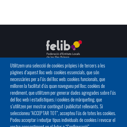
Utilitzem una selecció de cookies pròpies i de tercers a les
pàgines d’aquest lloc web: cookies essencials, que són
C/ del General Riera, 111 07010 Palma
necessàries per a l’ús del lloc web; cookies funcionals, que
Phone
971 760911 - Fax 971 763102
milloren la facilitat d’ús quan navegueu pel lloc; cookies de
rendiment, que utilitzem per generar dades agregades sobre l’ús
del lloc web i estadístiques; i cookies de màrqueting, que
s’utilitzen per mostrar contingut i publicitat rellevants. Si
seleccioneu “ACCEPTAR TOT”, accepteu l’ús de totes les cookies.
Podeu acceptar i rebutjar tipus individuals de cookies i revocar el
HISTÒRIA
ORGANITZACIÓ
ESTATUTS
vostre consentiment en el futur a “Configuració”.