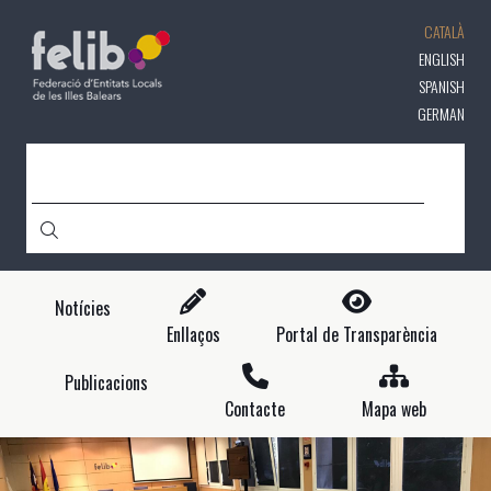
Vés
CATALÀ
al
contingut
ENGLISH
SPANISH
GERMAN
CERCA
Notícies
Enllaços
Portal de Transparència
Publicacions
Contacte
Mapa web