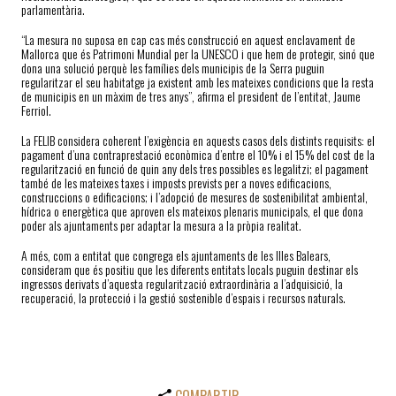
parlamentària.
“La mesura no suposa en cap cas més construcció en aquest enclavament de
Mallorca que és Patrimoni Mundial per la UNESCO i que hem de protegir, sinó que
dona una solució perquè les famílies dels municipis de la Serra puguin
regularitzar el seu habitatge ja existent amb les mateixes condicions que la resta
de municipis en un màxim de tres anys”, afirma el president de l’entitat, Jaume
Ferriol.
La FELIB considera coherent l’exigència en aquests casos dels distints requisits: el
pagament d’una contraprestació econòmica d’entre el 10% i el 15% del cost de la
regularització en funció de quin any dels tres possibles es legalitzi; el pagament
també de les mateixes taxes i imposts prevists per a noves edificacions,
construccions o edificacions; i l’adopció de mesures de sostenibilitat ambiental,
hídrica o energètica que aproven els mateixos plenaris municipals, el que dona
poder als ajuntaments per adaptar la mesura a la pròpia realitat.
A més, com a entitat que congrega els ajuntaments de les Illes Balears,
consideram que és positiu que les diferents entitats locals puguin destinar els
ingressos derivats d’aquesta regularització extraordinària a l’adquisició, la
recuperació, la protecció i la gestió sostenible d’espais i recursos naturals.