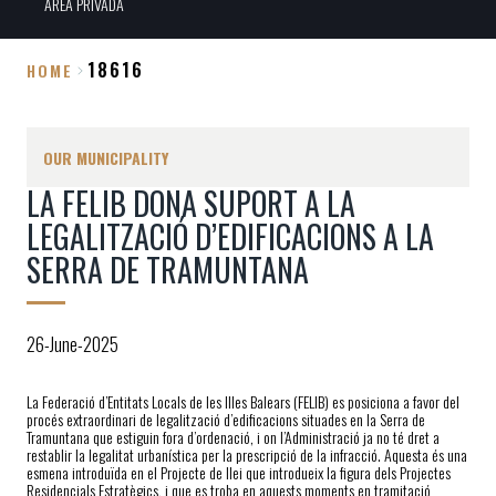
ÀREA PRIVADA
18616
HOME
Breadcrumb
OUR MUNICIPALITY
LA FELIB DONA SUPORT A LA
LEGALITZACIÓ D’EDIFICACIONS A LA
SERRA DE TRAMUNTANA
26-June-2025
La Federació d’Entitats Locals de les Illes Balears (FELIB) es posiciona a favor del
procés extraordinari de legalització d’edificacions situades en la Serra de
Tramuntana que estiguin fora d’ordenació, i on l’Administració ja no té dret a
restablir la legalitat urbanística per la prescripció de la infracció. Aquesta és una
esmena introduïda en el Projecte de llei que introdueix la figura dels Projectes
Residencials Estratègics, i que es troba en aquests moments en tramitació