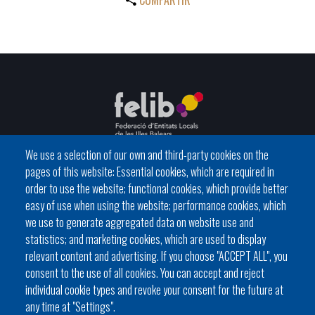
COMPARTIR
We use a selection of our own and third-party cookies on the
pages of this website: Essential cookies, which are required in
C / del General Riera, 111 07010 Palma
order to use the website; functional cookies, which provide better
Phone
971 760911 - Fax 971 763102
easy of use when using the website; performance cookies, which
we use to generate aggregated data on website use and
statistics; and marketing cookies, which are used to display
relevant content and advertising. If you choose "ACCEPT ALL", you
consent to the use of all cookies. You can accept and reject
individual cookie types and revoke your consent for the future at
Local government
News Segment
Online Procedures
any time at "Settings".