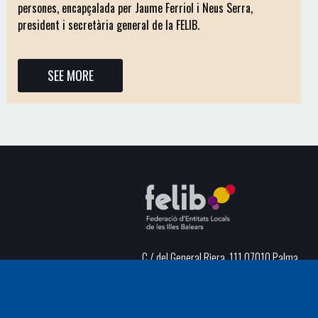
persones, encapçalada per Jaume Ferriol i Neus Serra,
president i secretària general de la FELIB.
SEE MORE
C / del General Riera, 111 07010 Palma
Phone
971 760911 - Fax 971 763102