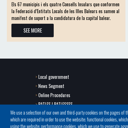
Els 67 municipis i els quatre Consells Insulars que conformen
la Federació d’Entitats Locals de les Illes Balears es sumen al
manifest de suport a la candidatura de la capital balear.
SEE MORE
Local government
Footer
News Segment
menu
Online Procedures
BATLES I BATLESSES
1
We use a selection of our own and third-party cookies on the pages of th
JORNADES
-
which are required in order to use the website; functional cookies, whic
PRESIDÈNCIA DELS CONSELLS
using the website; performance cookies, which we use to generate agg