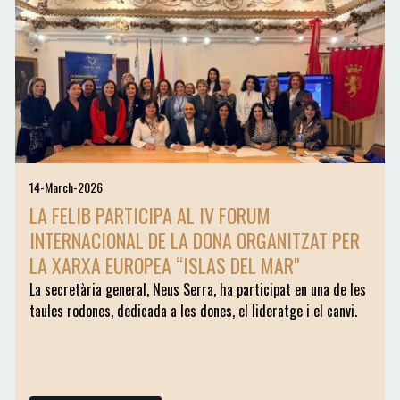
14-March-2026
LA FELIB PARTICIPA AL IV FORUM
INTERNACIONAL DE LA DONA ORGANITZAT PER
LA XARXA EUROPEA “ISLAS DEL MAR"
La secretària general, Neus Serra, ha participat en una de les
taules rodones, dedicada a les dones, el lideratge i el canvi.