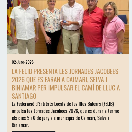
02-June-2026
LA FELIB PRESENTA LES JORNADES JACOBEES
2026 QUE ES FARAN A CAIMARI, SELVA I
BINIAMAR PER IMPULSAR EL CAMÍ DE LLUC A
SANTIAGO
La Federació d’Entitats Locals de les Illes Balears (FELIB)
impulsa les Jornades Jacobees 2026, que es duran a terme
els dies 5 i 6 de juny als municipis de Caimari, Selva i
Biniamar.