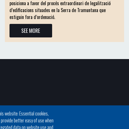
posiciona a favor del procés extraordinari de legalització
d’edificacions situades en la Serra de Tramuntana que
estiguin fora d’ordenació.
SEE MORE
is website: Essential cookies,
h provide better easy of use when
regated data on website use and