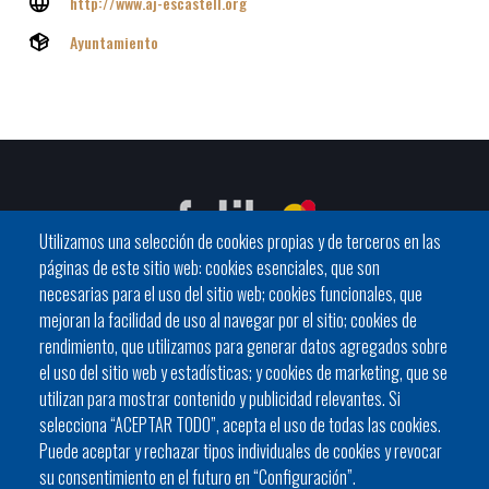
http://www.aj-escastell.org
Ayuntamiento
Utilizamos una selección de cookies propias y de terceros en las
páginas de este sitio web: cookies esenciales, que son
necesarias para el uso del sitio web; cookies funcionales, que
mejoran la facilidad de uso al navegar por el sitio; cookies de
C / General Riera, 111 07010 Palma
rendimiento, que utilizamos para generar datos agregados sobre
Phone
971 760911 - Fax 971 763102
el uso del sitio web y estadísticas; y cookies de marketing, que se
utilizan para mostrar contenido y publicidad relevantes. Si
selecciona “ACEPTAR TODO”, acepta el uso de todas las cookies.
Puede aceptar y rechazar tipos individuales de cookies y revocar
su consentimiento en el futuro en “Configuración”.