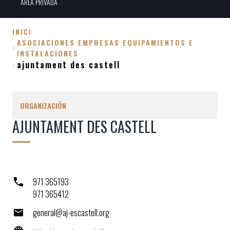
ÀREA PRIVADA
INICI
ASOCIACIONES EMPRESAS EQUIPAMIENTOS E
Sobrescribir
INSTALACIONES
enlaces
ajuntament des castell
de
ayuda
ORGANIZACIÓN
a
la
AJUNTAMENT DES CASTELL
navegación
971 365193
971 365412
general@aj-escastell.org