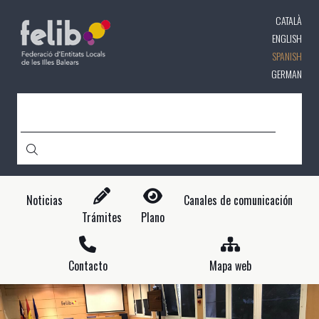
Pasar
CATALÀ
al
contenido
ENGLISH
principal
SPANISH
GERMAN
CERCA
Noticias
Canales de comunicación
Trámites
Plano
Contacto
Mapa web