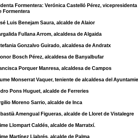
denta Formentera: Verónica Castelló Pérez, vicepresidenta y
de Formentera
sé Luis Benejam Saura, alcalde de Alaior
rgalida Fullana Arrom, alcaldesa de Algaida
stefania Gonzalvo Guirado, alcaldesa de Andratx
eonor Bosch Pérez, alcaldesa de Banyalbufar
rancisca Porquer Manresa, alcaldesa de Campos
aume Monserrat Vaquer, teniente de alcaldesa del Ayuntamie
edro Pons Huguet, alcalde de Ferreries
rgilio Moreno Sarrio, alcalde de Inca
bastià Amengual Figueras, alcalde de Lloret de Vistalegre
ime Llompart Caldés, alcalde de Marratxí.
ime Martínez Llabrés, alcalde de Palma