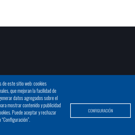
s de este sitio web: cookies
nales, que mejoran la facilidad de
a generar datos agregados sobre el
 para mostrar contenido y publicidad
CONFIGURACIÓN
ookies. Puede aceptar y rechazar
n “Configuración”.
© Ayuntamiento de Manacor