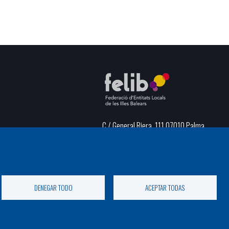
C / General Riera, 111 07010 Palma
Phone
971 760911 - Fax 971 763102
DENEGAR TODO
ACEPTAR TODAS