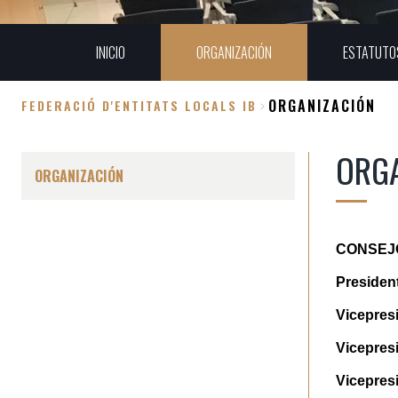
INICIO
ORGANIZACIÓN
ESTATUTO
ORGANIZACIÓN
FEDERACIÓ D'ENTITATS LOCALS IB
Sobrescribir
ORG
enlaces
ORGANIZACIÓN
de
ayuda
CONSEJO
a
President
la
Vicepres
navegación
Vicepres
Vicepresi