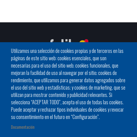
Utilizamos una selección de cookies propias y de terceros en las
páginas de este sitio web: cookies esenciales, que son
necesarias para el uso del sitio web; cookies funcionales, que
mejoran la facilidad de uso al navegar por el sitio; cookies de
C / General Riera, 111 07010 Palma
rendimiento, que utilizamos para generar datos agregados sobre
Phone
971 760911 - Fax 971 763102
el uso del sitio web y estadísticas; y cookies de marketing, que se
utilizan para mostrar contenido y publicidad relevantes. Si
selecciona “ACEPTAR TODO”, acepta el uso de todas las cookies.
Puede aceptar y rechazar tipos individuales de cookies y revocar
su consentimiento en el futuro en “Configuración”.
Documentación
Ayuntamiento
Bloque Informativo
Trámites Online