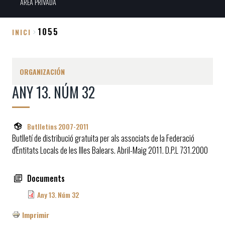
ÀREA PRIVADA
1055
INICI
Sobrescribir
enlaces
ORGANIZACIÓN
de
ANY 13. NÚM 32
ayuda
a
la
Butlletins 2007-2011
navegación
Butlletí de distribució gratuita per als associats de la Federació
d'Entitats Locals de les Illes Balears. Abril-Maig 2011. D.P.L 731.2000
Documents
Any 13. Núm 32
Imprimir