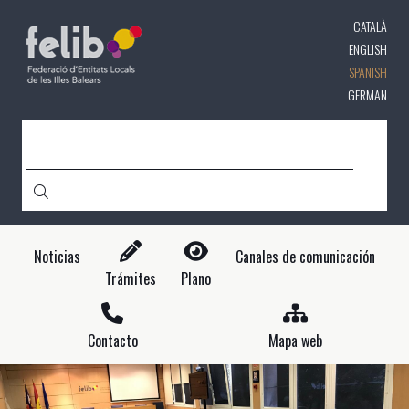
Pasar
CATALÀ
al
contenido
ENGLISH
principal
SPANISH
GERMAN
CERCA
Noticias
Canales de comunicación
Trámites
Plano
Contacto
Mapa web