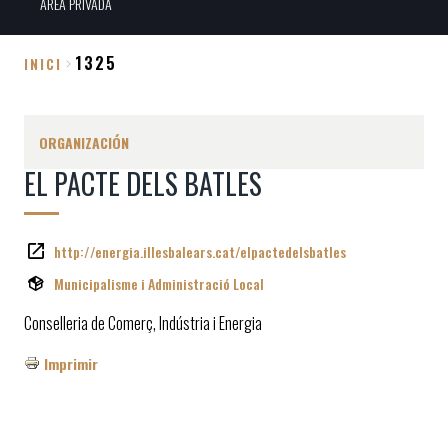
ÀREA PRIVADA
1325
INICI
Sobrescribir
enlaces
ORGANIZACIÓN
de
EL PACTE DELS BATLES
ayuda
a
la
http://energia.illesbalears.cat/elpactedelsbatles
navegación
Municipalisme i Administració Local
Conselleria de Comerç, Indústria i Energia
Imprimir