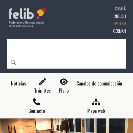
Pasar
CATALÀ
al
contenido
ENGLISH
principal
SPANISH
GERMAN
CERCA
Noticias
Canales de comunicación
Trámites
Plano
Contacto
Mapa web