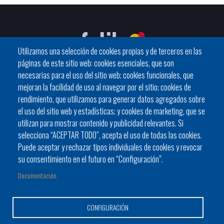
Utilizamos una selección de cookies propias y de terceros en las
páginas de este sitio web: cookies esenciales, que son
necesarias para el uso del sitio web; cookies funcionales, que
mejoran la facilidad de uso al navegar por el sitio; cookies de
C / General Riera, 111 07010 Palma
rendimiento, que utilizamos para generar datos agregados sobre
Phone
971 760911 - Fax 971 763102
el uso del sitio web y estadísticas; y cookies de marketing, que se
utilizan para mostrar contenido y publicidad relevantes. Si
selecciona “ACEPTAR TODO”, acepta el uso de todas las cookies.
Puede aceptar y rechazar tipos individuales de cookies y revocar
su consentimiento en el futuro en “Configuración”.
Documentación
Ayuntamiento
Bloque Informativo
Trámites Online
Footer
Alcaldes y alcaldesas
JORNADES
Presidencia del Consell
CONFIGURACIÓN
menu