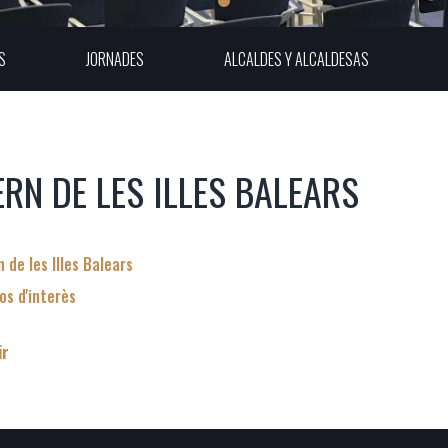
S
JORNADES
ALCALDES Y ALCALDESAS
RN DE LES ILLES BALEARS
 de les Illes Balears
os d'interès
ir