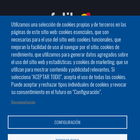
Utilizamos una selección de cookies propias y de terceros en las
páginas de este sitio web: cookies esenciales, que son
necesarias para el uso del sitio web; cookies funcionales, que
mejoran la facilidad de uso al navegar por el sitio; cookies de
C / General Riera, 111 07010 Palma
rendimiento, que utilizamos para generar datos agregados sobre
Phone
971 760911 - Fax 971 763102
el uso del sitio web y estadísticas; y cookies de marketing, que se
utilizan para mostrar contenido y publicidad relevantes. Si
selecciona “ACEPTAR TODO”, acepta el uso de todas las cookies.
Puede aceptar y rechazar tipos individuales de cookies y revocar
su consentimiento en el futuro en “Configuración”.
Documentación
Ayuntamiento
Bloque Informativo
Trámites Online
Footer
Alcaldes y alcaldesas
JORNADES
Presidencia del Consell
CONFIGURACIÓN
menu
1