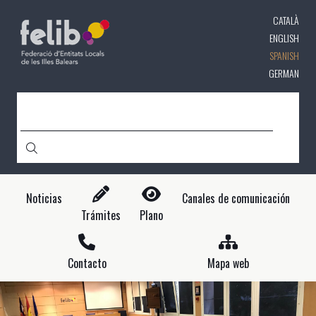
Pasar
CATALÀ
al
contenido
ENGLISH
principal
SPANISH
GERMAN
CERCA
Noticias
Canales de comunicación
Trámites
Plano
Contacto
Mapa web