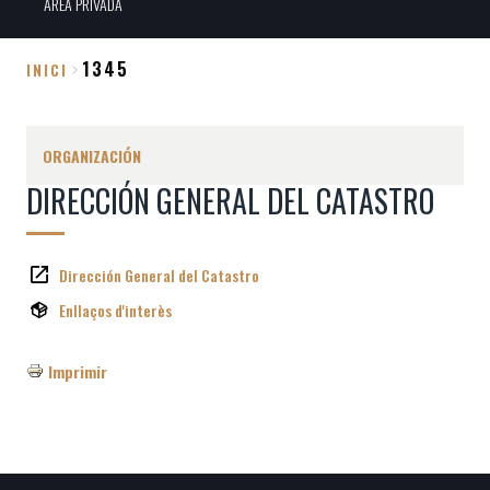
ÀREA PRIVADA
1345
INICI
Sobrescribir
enlaces
ORGANIZACIÓN
de
DIRECCIÓN GENERAL DEL CATASTRO
ayuda
a
la
Dirección General del Catastro
navegación
Enllaços d'interès
Imprimir