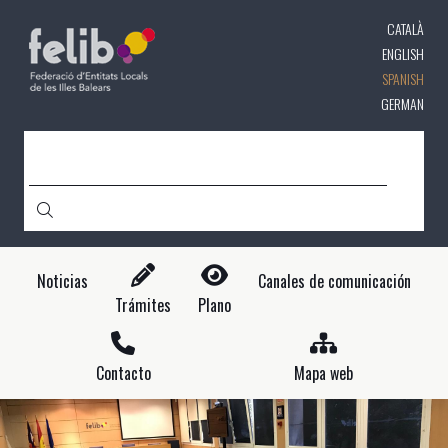
Pasar
CATALÀ
al
contenido
ENGLISH
principal
SPANISH
GERMAN
CERCA
Noticias
Canales de comunicación
Trámites
Plano
Contacto
Mapa web