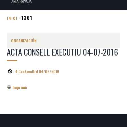
ÀREA PRIVADA
1361
INICI
Sobrescribir
enlaces
ORGANIZACIÓN
de
ACTA CONSELL EXECUTIU 04-07-2016
ayuda
a
la
4.ConExecOrd 04/06/2016
navegación
Imprimir