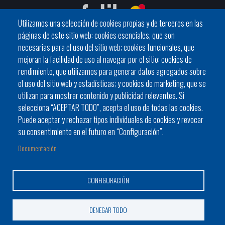
Utilizamos una selección de cookies propias y de terceros en las
páginas de este sitio web: cookies esenciales, que son
necesarias para el uso del sitio web; cookies funcionales, que
mejoran la facilidad de uso al navegar por el sitio; cookies de
C / General Riera, 111 07010 Palma
rendimiento, que utilizamos para generar datos agregados sobre
Phone
971 760911 - Fax 971 763102
el uso del sitio web y estadísticas; y cookies de marketing, que se
utilizan para mostrar contenido y publicidad relevantes. Si
selecciona “ACEPTAR TODO”, acepta el uso de todas las cookies.
Puede aceptar y rechazar tipos individuales de cookies y revocar
su consentimiento en el futuro en “Configuración”.
Documentación
Ayuntamiento
Bloque Informativo
Trámites Online
Footer
Alcaldes y alcaldesas
JORNADES
Presidencia del Consell
CONFIGURACIÓN
menu
1
DENEGAR TODO
-
© Ayuntamiento de Manacor