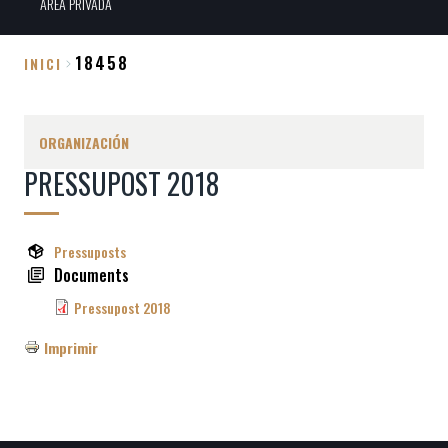
ÀREA PRIVADA
18458
INICI
Sobrescribir
enlaces
ORGANIZACIÓN
de
PRESSUPOST 2018
ayuda
a
la
Pressuposts
navegación
Documents
Pressupost 2018
Imprimir