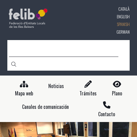
Pasar
CATALÀ
al
contenido
ENGLISH
principal
SPANISH
GERMAN
CERCA
Noticias
Mapa web
Trámites
Plano
Canales de comunicación
Contacto