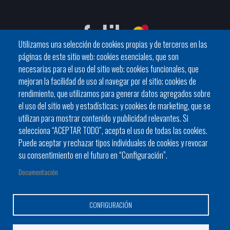
Utilizamos una selección de cookies propias y de terceros en las
páginas de este sitio web: cookies esenciales, que son
necesarias para el uso del sitio web; cookies funcionales, que
mejoran la facilidad de uso al navegar por el sitio; cookies de
C / General Riera, 111 07010 Palma
rendimiento, que utilizamos para generar datos agregados sobre
Phone
971 760911 - Fax 971 763102
el uso del sitio web y estadísticas; y cookies de marketing, que se
utilizan para mostrar contenido y publicidad relevantes. Si
selecciona “ACEPTAR TODO”, acepta el uso de todas las cookies.
Puede aceptar y rechazar tipos individuales de cookies y revocar
su consentimiento en el futuro en “Configuración”.
Documentación
Ayuntamiento
Bloque Informativo
Trámites Online
Footer
Alcaldes y alcaldesas
JORNADES
Presidencia del Consell
CONFIGURACIÓN
menu
1