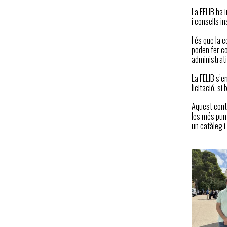
La FELIB ha 
i consells i
I és que la 
poden fer co
administrati
La FELIB s’e
licitació, s
Aquest contr
les més punt
un catàleg i