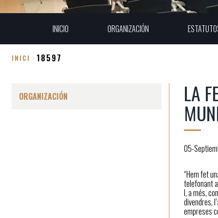
INICIO
ORGANIZACIÓN
ESTATUTO
18597
INICI
Sobrescribir
LA F
enlaces
ORGANIZACIÓN
MUNI
de
ayuda
a
05-Septiem
la
“Hem fet un
telefonant 
navegación
I, a més, co
divendres, l
empreses co