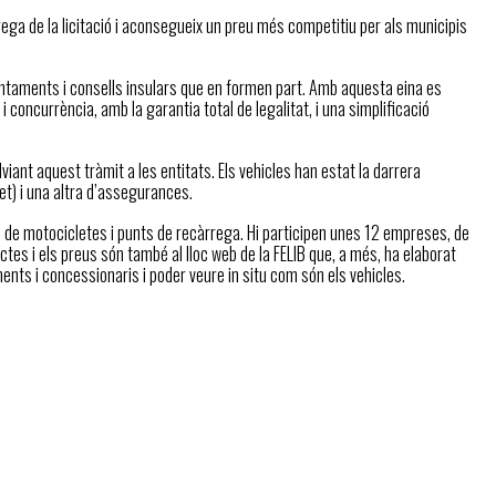
rega de la licitació i aconsegueix un preu més competitiu per als municipis
ajuntaments i consells insulars que en formen part. Amb aquesta eina es
oncurrència, amb la garantia total de legalitat, i una simplificació
viant aquest tràmit a les entitats. Els vehicles han estat la darrera
et) i una altra d’assegurances.
més de motocicletes i punts de recàrrega. Hi participen unes 12 empreses, de
ctes i els preus són també al lloc web de la FELIB que, a més, ha elaborat
ents i concessionaris i poder veure in situ com són els vehicles.