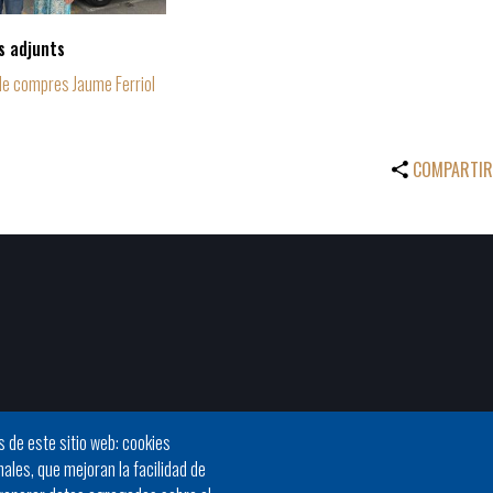
 adjunts
de compres Jaume Ferriol
COMPARTIR
s de este sitio web: cookies
nales, que mejoran la facilidad de