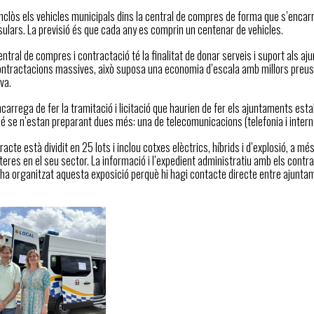
inclòs els vehicles municipals dins la central de compres de forma que s’encar
nsulars. La previsió és que cada any es comprin un centenar de vehicles.
central de compres i contractació té la finalitat de donar serveis i suport als 
ntractacions massives, això suposa una economia d’escala amb millors preus i c
va.
ncarrega de fer la tramitació i licitació que haurien de fer els ajuntaments estal
i bé se n’estan preparant dues més: una de telecomunicacions (telefonia i intern
acte està dividit en 25 lots i inclou cotxes elèctrics, híbrids i d’explosió, a 
eres en el seu sector. La informació i l’expedient administratiu amb els contra
 ha organitzat aquesta exposició perquè hi hagi contacte directe entre ajuntam