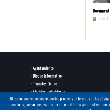
Documents
Central 
Ayuntamiento
Footer
Bloque Informativo
menu
Trámites Online
Alcaldes y alcaldesas
1
Utilizamos una selección de cookies propias y de terceros en las página
JORNADES
-
esenciales, que son necesarias para el uso del sitio web; cookies funcio
Presidencia del Consell