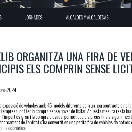
S
JORNADES
ALCALDES Y ALCALDESAS
ELIB ORGANITZA UNA FIRA DE VE
CIPIS ELS COMPRIN SENSE LICI
bre-2024
a exposició de vehicles amb 45 models diferents com un nou contracte dins l
a l’empresa, pot fer la compra sense haver de licitar. Aquesta mesura resta b
m l’import és gran i la compra elevada, permet que els preus finals siguin més b
’aparcament de l’entitat s’ha convertit en una petita fira de vehicles de cotxes
ncessionàries.