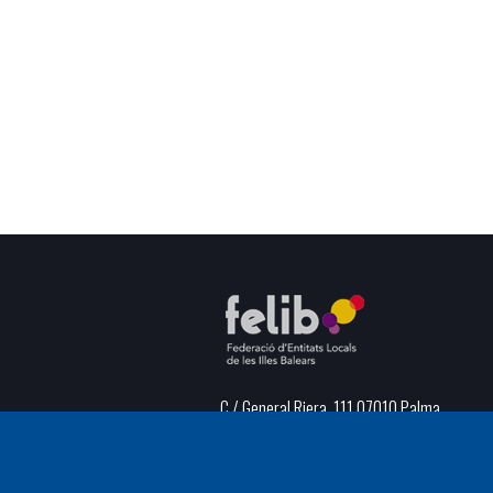
C / General Riera, 111 07010 Palma
Phone
971 760911 - Fax 971 763102