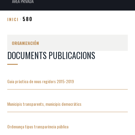
ÀREA PRIVADA
580
INICI
Sobrescribir
enlaces
ORGANIZACIÓN
de
DOCUMENTS PUBLICACIONS
ayuda
a
la
navegación
Guia pràctica de nous regidors 2015-2019
Municipis transparents, municipis democràtics
Ordenança tipus transparència pública