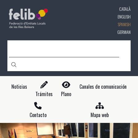
Pasar
CATALÀ
al
contenido
ENGLISH
principal
SPANISH
GERMAN
CERCA
Noticias
Canales de comunicación
Trámites
Plano
Contacto
Mapa web