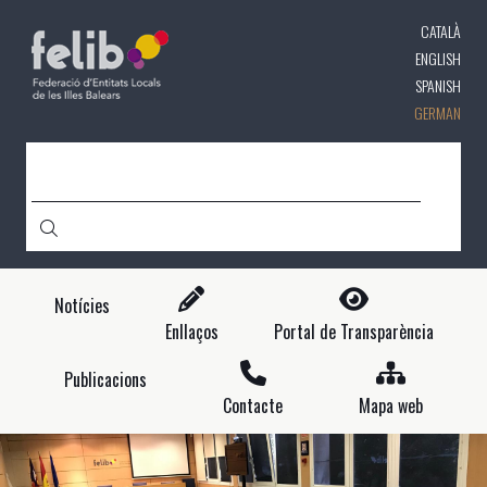
Direkt
CATALÀ
zum
Inhalt
ENGLISH
SPANISH
GERMAN
CERCA
Notícies
Enllaços
Portal de Transparència
Publicacions
Contacte
Mapa web