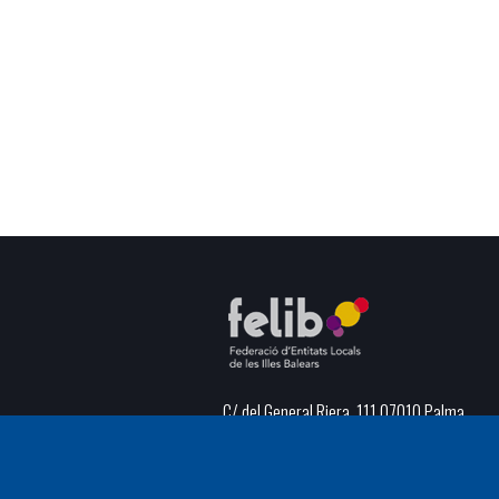
C/ del General Riera, 111 07010 Palma
Phone
971 760911 - Fax 971 763102