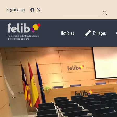
Vés
CERCA
al
Segueix-nos
contingut
Notícies
Enllaços