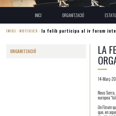
INICI
ORGANITZACIÓ
ESTAT
la felib participa al iv forum in
INICI
NOTICIES
Fil
LA F
d'Ariadna
ORGANITZACIÓ
ORGA
14-Març-2
Neus Serra, 
europea “Isl
Un Fòrum que
que, en aque