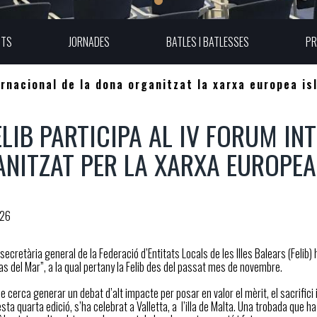
UTS
JORNADES
BATLES I BATLESSES
PR
ternacional de la dona organitzat la xarxa europea is
ELIB PARTICIPA AL IV FORUM I
NITZAT PER LA XARXA EUROPEA
026
secretària general de la Federació d’Entitats Locals de les Illes Balears (Felib) 
as del Mar”, a la qual pertany la Felib des del passat mes de novembre.
 cerca generar un debat d’alt impacte per posar en valor el mèrit, el sacrifici i
sta quarta edició, s’ha celebrat a Valletta, a l’illa de Malta. Una trobada que 