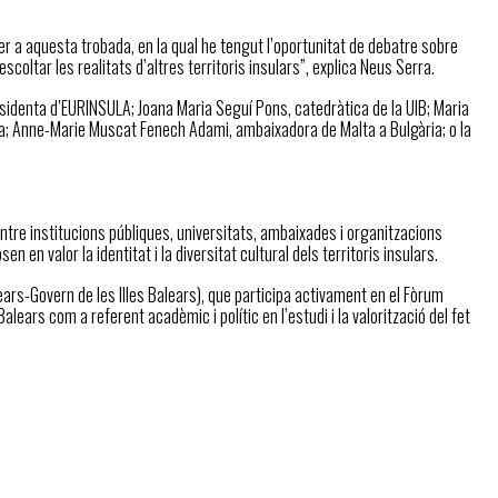
er a aquesta trobada, en la qual he tengut l’oportunitat de debatre sobre
escoltar les realitats d’altres territoris insulars”, explica Neus Serra.
esidenta d’EURINSULA; Joana Maria Seguí Pons, catedràtica de la UIB; Maria
ta; Anne-Marie Muscat Fenech Adami, ambaixadora de Malta a Bulgària; o la
ntre institucions públiques, universitats, ambaixades i organitzacions
 valor la identitat i la diversitat cultural dels territoris insulars.
Balears-Govern de les Illes Balears), que participa activament en el Fòrum
alears com a referent acadèmic i polític en l’estudi i la valorització del fet