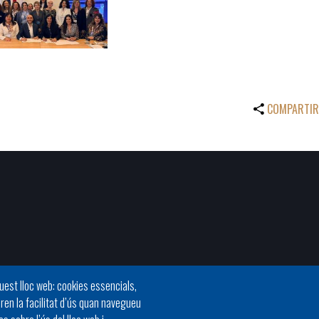
COMPARTIR
quest lloc web: cookies essencials,
oren la facilitat d’ús quan navegueu