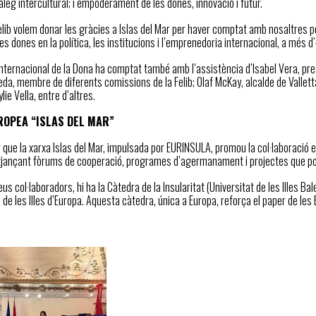
diàleg intercultural; i empoderament de les dones, innovació i futur.
elib volem donar les gràcies a Islas del Mar per haver comptat amb nosaltres p
les dones en la política, les institucions i l’emprenedoria internacional, a més d’
Internacional de la Dona ha comptat també amb l’assistència d’Isabel Vera, pr
da, membre de diferents comissions de la Felib; Olaf McKay, alcalde de Vallet
lie Vella, entre d’altres.
ROPEA “ISLAS DEL MAR”
 que la xarxa Islas del Mar, impulsada por EURINSULA, promou la col·laboració e
tjançant fòrums de cooperació, programes d’agermanament i projectes que posen en
seus col·laboradors, hi ha la Càtedra de la Insularitat (Universitat de les Illes 
l de les Illes d’Europa. Aquesta càtedra, única a Europa, reforça el paper de les B