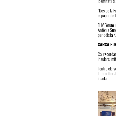
identitat i 
“Des de la F
el paper de 
El IV Fòrum 
Antònia Sure
periodista Ky
XARXA EU
Cal recordar
insulars, mi
I entre els 
Intercultura
insular.