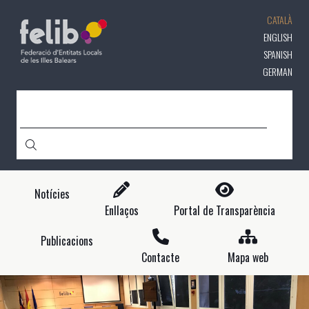
Vés
CATALÀ
al
contingut
ENGLISH
SPANISH
GERMAN
CERCA
Notícies
Enllaços
Portal de Transparència
Publicacions
Contacte
Mapa web