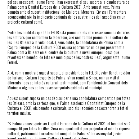
pel seu president, Jaume Ferriol, han expressat el seu suport a la candidatura de
Palma com a Capital Europea de la Cultura 2031. Amb aquest gest, Palma
compta amb el suport institucional de Mallorca, Menorca, Eivissa i Formentera,
aconseguint així la implicació conjunta de les quatre illes de l’arxipèlag en un
projecte cultural comú.
“Entre les finalitats que té la FELIB està promoure els interessos comuns de totes
les entitats que conformen la federació, així com també promoure la cultura de
les Illes Balears a la vida local. I, sens dubte, la candidatura de Palma com a
Capital Europea de la Cultura 2031 és una oportunitat única per posar tant a
Palma com a Balears en el centre de la cultura a nivell europeu, cosa que
reverteix en benefici de tots els municipis de les nostres Illes”, argumenta Jaume
Ferriol.
Així, com a mostra d’aquest suport, el president de la FELIB i Javier Bonet, regidor
de Turisme, Cultura i Esports de Palma, s’han reunit a Sineu, on han visitat
diferents llocs de interès cultural i patrimonial, com l’emblemàtic Convent dels
Mínims o algunes de les cases senyorials existents al municipi.
Aquest suport suposa un pas decisiu per a una candidatura compartida per totes
les Balears, amb la certesa que, si Palma assoleix la Capitalitat Europea de la
Cultura el 2031, els beneficis culturals, socials i econòmics s’estendran a tot el
territori insular.
“Si Palma aconsegueix ser Capital Europea de la Cultura el 2031, el benefici serà
compartit per totes les illes. Serà una oportunitat per projectar al món la riquesa
cultural, patrimonial I creativa del conjunt de Balears”, ha assenyalat Javier
Bonet, regidor de Turisme, Cultura i Esports de Palma.