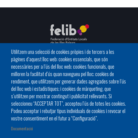
Utilitzem una selecció de cookies pròpies i de tercers a les
pàgines d’aquest lloc web: cookies essencials, que són
C/ del General Riera, 111 07010 Palma
necessàries per a l’ús del lloc web; cookies funcionals, que
Phone
971 760911 - Fax 971 763102
milloren la facilitat d’ús quan navegueu pel lloc; cookies de
rendiment, que utilitzem per generar dades agregades sobre l’ús
del lloc web i estadístiques; i cookies de màrqueting, que
s’utilitzen per mostrar contingut i publicitat rellevants. Si
seleccioneu “ACCEPTAR TOT”, accepteu l’ús de totes les cookies.
Podeu acceptar i rebutjar tipus individuals de cookies i revocar el
HISTÒRIA
ORGANITZACIÓ
ESTATUTS
vostre consentiment en el futur a “Configuració”.
Footer
BATLES I BATLESSES
JORNADES
Documentació
menu
PRESIDÈNCIA DELS CONSELLS