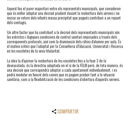
Aquest fou el parer majoritari entre els representats municipals, que consideren
que és millor adoptar una decisió prudent davant la reobertura dels serveis i no
iniciar un retorn dels infants massa precipitat que pogués contribuir a un repunt
dels contagis.
Un altre factor que ha contribuït a la decisió dels representants municipals són
les estrictes i lògiques condicions de control sanitari imposades a través dels
corresponents protocols, així com la disminució dels ràtios d'alumne per aula. És
el mateix criteri que l’adoptat per la Conselleria d’Educació, Universitat i Recerca
en les escoletes de la seva titularitat.
La idea la d'ajornar la reobertura de les escoletes fins a la fase 3 de la
desescalada, és la directriu adoptada en el si de la FELIB però, de tota manera, és
una decisió que correspondrà adoptar a cada ajuntament individualment, i es
podrà modular en funció dels canvis que es puguin produir tant a la situació
sanitària, com a la flexibilització de les condicions d’obertura d'aquests serveis.
COMPARTIR