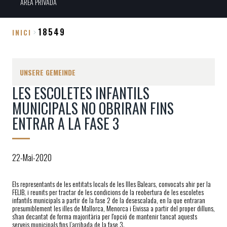
ÀREA PRIVADA
18549
INICI
Breadcrumb
UNSERE GEMEINDE
LES ESCOLETES INFANTILS
MUNICIPALS NO OBRIRAN FINS
ENTRAR A LA FASE 3
22-Mai-2020
Els representants de les entitats locals de les Illes Balears, convocats ahir per la
FELIB, i reunits per tractar de les condicions de la reobertura de les escoletes
infantils municipals a partir de la fase 2 de la desescalada, en la que entraran
presumiblement les illes de Mallorca, Menorca i Eivissa a partir del proper dilluns,
s'han decantat de forma majoritària per l'opció de mantenir tancat aquests
serveis municipals fins l’arribada de la fase 3.