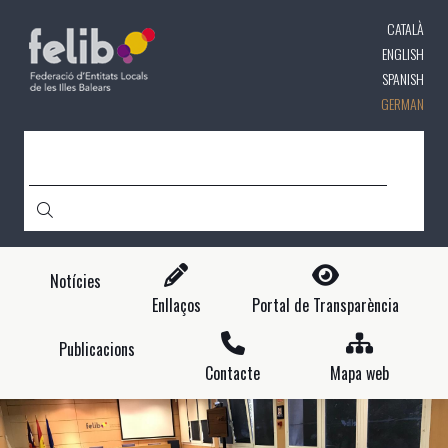
Direkt
CATALÀ
zum
Inhalt
ENGLISH
SPANISH
GERMAN
CERCA
Notícies
Enllaços
Portal de Transparència
Publicacions
Contacte
Mapa web