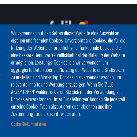
Wir verwenden auf den Seiten dieser Website eine Auswahl an
eigenen und fremden Cookies: Unverzichtbare Cookies, die für die
Nutzung der Website erforderlich sind; funktionale Cookies, die
eine bessere Benutzerfreundlichkeit bei der Nutzung der Website
C/ del General Riera, 111 07010 Palma
ermöglichen; Leistungs-Cookies, die wir verwenden, um
Phone
971 760911 - Fax 971 763102
aggregierte Daten über die Nutzung der Website und Statistiken
zu erstellen; und Marketing-Cookies, die verwendet werden, um
relevante Inhalte und Werbung anzuzeigen. Wenn Sie "ALLE
AKZEPTIEREN" wählen, erklären Sie sich mit der Verwendung aller
Cookies einverstanden. Unter "Einstellungen" können Sie jederzeit
einzelne Cookie-Typen akzeptieren oder ablehnen und Ihre
HISTÒRIA
ORGANITZACIÓ
ESTATUTS
Zustimmung für die Zukunft widerrufen.
Footer
BATLES I BATLESSES
JORNADES
Cookie-Dokumentation
menu
PRESIDÈNCIA DELS CONSELLS