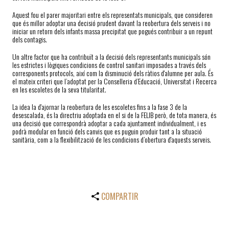
Aquest fou el parer majoritari entre els representats municipals, que consideren
que és millor adoptar una decisió prudent davant la reobertura dels serveis i no
iniciar un retorn dels infants massa precipitat que pogués contribuir a un repunt
dels contagis.
Un altre factor que ha contribuït a la decisió dels representants municipals són
les estrictes i lògiques condicions de control sanitari imposades a través dels
corresponents protocols, així com la disminució dels ràtios d'alumne per aula. És
el mateix criteri que l’adoptat per la Conselleria d’Educació, Universitat i Recerca
en les escoletes de la seva titularitat.
La idea la d'ajornar la reobertura de les escoletes fins a la fase 3 de la
desescalada, és la directriu adoptada en el si de la FELIB però, de tota manera, és
una decisió que correspondrà adoptar a cada ajuntament individualment, i es
podrà modular en funció dels canvis que es puguin produir tant a la situació
sanitària, com a la flexibilització de les condicions d’obertura d'aquests serveis.
COMPARTIR