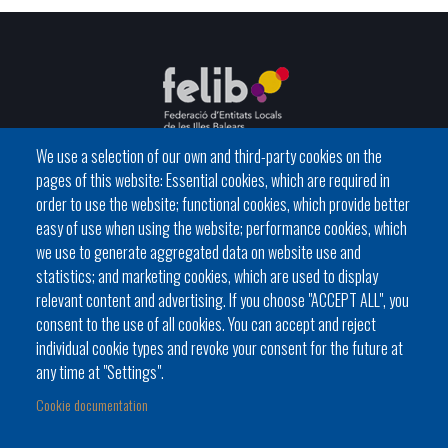
We use a selection of our own and third-party cookies on the
pages of this website: Essential cookies, which are required in
C / del General Riera, 111 07010 Palma
order to use the website; functional cookies, which provide better
Phone
971 760911 - Fax 971 763102
easy of use when using the website; performance cookies, which
we use to generate aggregated data on website use and
statistics; and marketing cookies, which are used to display
relevant content and advertising. If you choose "ACCEPT ALL", you
consent to the use of all cookies. You can accept and reject
individual cookie types and revoke your consent for the future at
Local government
News Segment
Online Procedures
any time at "Settings".
Footer
BATLES I BATLESSES
JORNADES
Cookie documentation
menu
PRESIDÈNCIA DELS CONSELLS