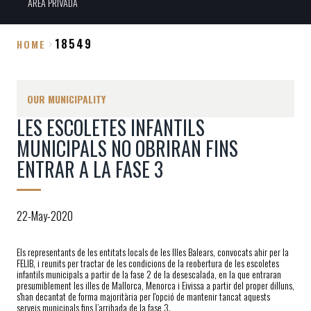
ÀREA PRIVADA
18549
HOME
Breadcrumb
OUR MUNICIPALITY
LES ESCOLETES INFANTILS
MUNICIPALS NO OBRIRAN FINS
ENTRAR A LA FASE 3
22-May-2020
Els representants de les entitats locals de les Illes Balears, convocats ahir per la
FELIB, i reunits per tractar de les condicions de la reobertura de les escoletes
infantils municipals a partir de la fase 2 de la desescalada, en la que entraran
presumiblement les illes de Mallorca, Menorca i Eivissa a partir del proper dilluns,
s'han decantat de forma majoritària per l'opció de mantenir tancat aquests
serveis municipals fins l’arribada de la fase 3.