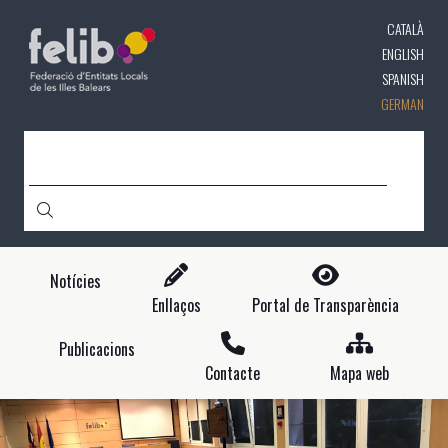
Direkt
CATALÀ
zum
Inhalt
ENGLISH
SPANISH
GERMAN
CERCA
Notícies
Enllaços
Portal de Transparència
Publicacions
Contacte
Mapa web