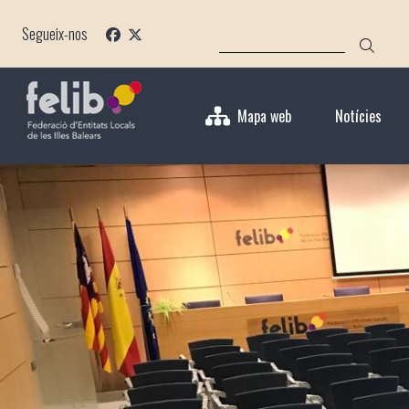
Vés
CERCA
al
Segueix-nos
contingut
Mapa web
Notícies