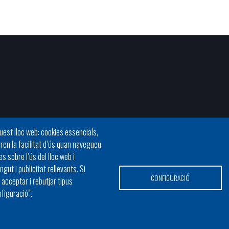
quest lloc web: cookies essencials,
oren la facilitat d’ús quan navegueu
 sobre l’ús del lloc web i
gut i publicitat rellevants. Si
CONFIGURACIÓ
acceptar i rebutjar tipus
nfiguració”.
© Pàgina web de la Federació d'Entitats Locals de les Illes Balears (FELIB
gal
Contacti amb la FELIB
Mapa web
Política de cookies
Política de p