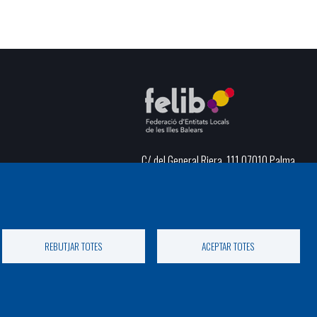
C/ del General Riera, 111 07010 Palma
Phone
971 760911 - Fax 971 763102
REBUTJAR TOTES
ACEPTAR TOTES
)
rivacitat