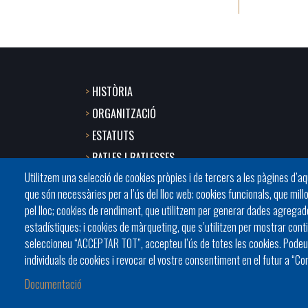
HISTÒRIA
Footer
ORGANITZACIÓ
menu
ESTATUTS
BATLES I BATLESSES
1
Utilitzem una selecció de cookies pròpies i de tercers a les pàgines d’a
JORNADES
-
que són necessàries per a l’ús del lloc web; cookies funcionals, que mill
PRESIDÈNCIA DELS CONSELLS
pel lloc; cookies de rendiment, que utilitzem per generar dades agregades
Home
estadístiques; i cookies de màrqueting, que s’utilitzen per mostrar contin
2
seleccioneu “ACCEPTAR TOT”, accepteu l’ús de totes les cookies. Podeu 
individuals de cookies i revocar el vostre consentiment en el futur a “Co
Documentació
Avis Le