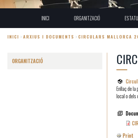
INICI
ORGANITZACIÓ
ESTAT
INICI
ARXIUS I DOCUMENTS
CIRCULARS MALLORCA 2
Fil
CIRC
d'Ariadna
ORGANITZACIÓ
Circu
Enllaç de la
local o del
Docu
CI
Print