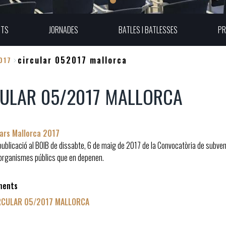
UTS
JORNADES
BATLES I BATLESSES
PR
circular 052017 mallorca
017
ULAR 05/2017 MALLORCA
lars Mallorca 2017
 publicació al BOIB de dissabte, 6 de maig de 2017 de la Convocatòria de subvenc
s organismes públics que en depenen.
ments
RCULAR 05/2017 MALLORCA