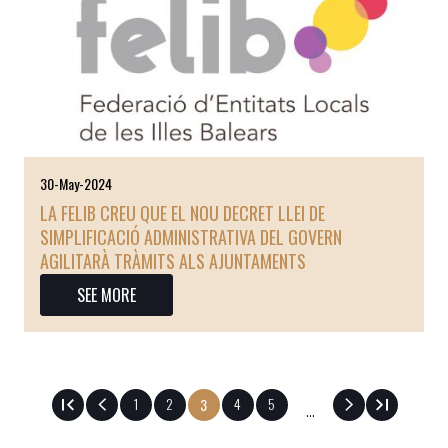
30-May-2024
LA FELIB CREU QUE EL NOU DECRET LLEI DE
SIMPLIFICACIÓ ADMINISTRATIVA DEL GOVERN
AGILITARÀ TRÀMITS ALS AJUNTAMENTS
SEE MORE
Page
1
Page
2
Page
4
Page
5
Current
3
…
page
PAGINATION