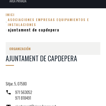
ÀREA PRIVADA
INICI
ASOCIACIONES EMPRESAS EQUIPAMIENTOS E
Sobrescribir
INSTALACIONES
enlaces
ajuntament de capdepera
de
ayuda
ORGANIZACIÓN
a
la
AJUNTAMENT DE CAPDEPERA
navegación
Sitjar, 5, 07580
971 563052
971 818491