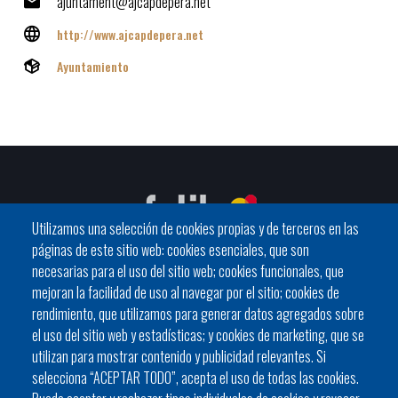
ajuntament@ajcapdepera.net
http://www.ajcapdepera.net
Ayuntamiento
Utilizamos una selección de cookies propias y de terceros en las
páginas de este sitio web: cookies esenciales, que son
necesarias para el uso del sitio web; cookies funcionales, que
mejoran la facilidad de uso al navegar por el sitio; cookies de
C / General Riera, 111 07010 Palma
rendimiento, que utilizamos para generar datos agregados sobre
Phone
971 760911 - Fax 971 763102
el uso del sitio web y estadísticas; y cookies de marketing, que se
utilizan para mostrar contenido y publicidad relevantes. Si
selecciona “ACEPTAR TODO”, acepta el uso de todas las cookies.