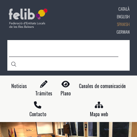
Pasar
CATALÀ
al
contenido
ENGLISH
principal
SPANISH
GERMAN
CERCA
Noticias
Canales de comunicación
Trámites
Plano
Contacto
Mapa web