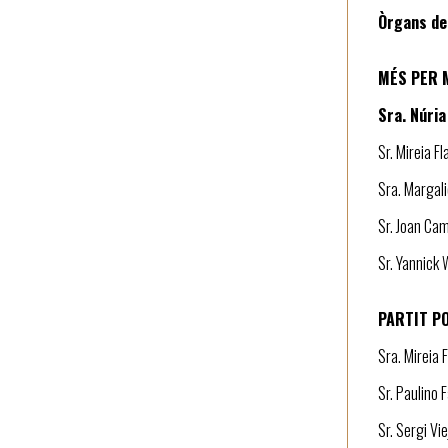
Òrgans de
MÉS PER 
Sra. Núria
Sr. Mireia Fl
Sra. Margali
Sr. Joan Cam
Sr. Yannick 
PARTIT P
Sra. Mireia 
Sr. Paulino 
Sr. Sergi Vi