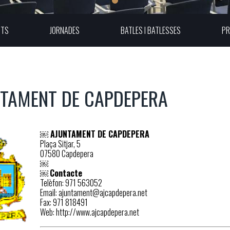
UTS
JORNADES
BATLES I BATLESSES
PR
TAMENT DE CAPDEPERA
￼ AJUNTAMENT DE CAPDEPERA
Plaça Sitjar, 5
07580 Capdepera
￼
￼
Contacte
Telèfon: 971 563052
Email: ajuntament@ajcapdepera.net
Fax: 971 818491
Web: http://www.ajcapdepera.net