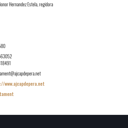
lionor Hernandez Estela, regidora
7580
563052
818491
tament@ajcapdepera.net
://www.ajcapdepera.net
ntament