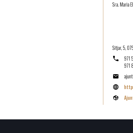
Sra. Maria E
Sitjar, 5, 0
971 
971 
ajun
http
Aju