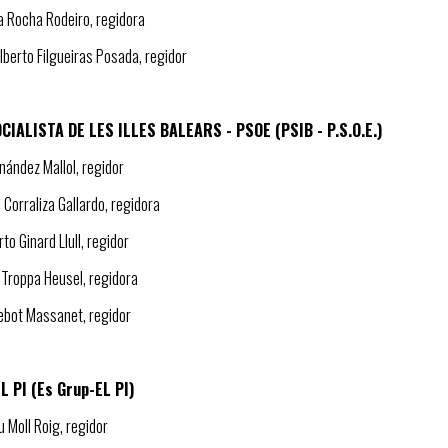
a Rocha Rodeiro, regidora
lberto Filgueiras Posada, regidor
CIALISTA DE LES ILLES BALEARS - PSOE (PSIB - P.S.O.E.)
rnández Mallol, regidor
Corraliza Gallardo, regidora
rto Ginard Llull, regidor
 Troppa Heusel, regidora
Nebot Massanet, regidor
L PI (Es Grup-EL PI)
 Moll Roig, regidor