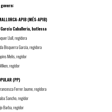
 govern:
MALLORCA-APIB (MÉS-APIB)
 García Caballeria, batlessa
aquer Llull, regidora
da Bisquerra Garcia, regidora
pins Melis, regidor
Wilken, regidor
OPULAR (PP)
Francesca Ferrer Jaume, regidora
Faba Sancho, regidor
ejo Barba, regidor