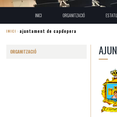
INICI
ORGANITZACIÓ
ESTAT
ajuntament de capdepera
INICI
Fil
AJUN
d'Ariadna
ORGANITZACIÓ