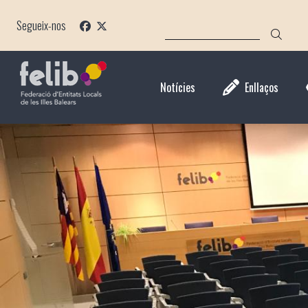
Vés
CERCA
al
Segueix-nos
contingut
Notícies
Enllaços