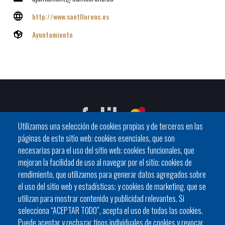
http://www.santllorenc.es
Ayuntamiento
Utilizamos una selección de cookies propias y de terceros en las
páginas de este sitio web: cookies esenciales, que son
necesarias para el uso del sitio web; cookies funcionales, que
mejoran la facilidad de uso al navegar por el sitio; cookies de
C / General Riera, 111 07010 Palma
rendimiento, que utilizamos para generar datos agregados sobre
Phone
971 760911 - Fax 971 763102
el uso del sitio web y estadísticas; y cookies de marketing, que se
utilizan para mostrar contenido y publicidad relevantes. Si
selecciona “ACEPTAR TODO”, acepta el uso de todas las cookies.
Puede aceptar y rechazar tipos individuales de cookies y revocar