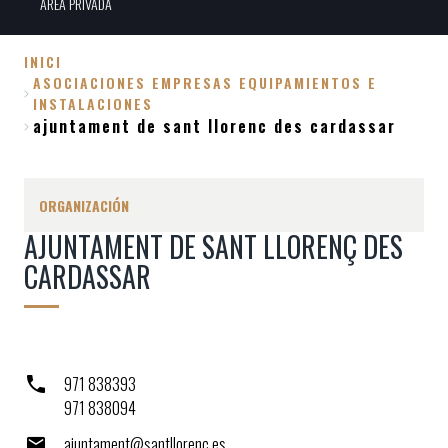
ÀREA PRIVADA
INICI
ASOCIACIONES EMPRESAS EQUIPAMIENTOS E
Sobrescribir
INSTALACIONES
enlaces
ajuntament de sant llorenc des cardassar
de
ayuda
ORGANIZACIÓN
a
la
AJUNTAMENT DE SANT LLORENÇ DES
navegación
CARDASSAR
971 838393
971 838094
ajuntament@santllorenc.es