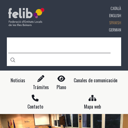
Pasar
CATALÀ
al
contenido
ENGLISH
principal
SPANISH
GERMAN
CERCA
Noticias
Canales de comunicación
Trámites
Plano
Contacto
Mapa web