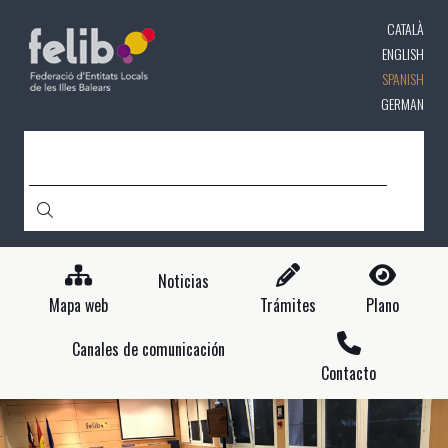
Pasar
CATALÀ
al
contenido
ENGLISH
principal
SPANISH
GERMAN
CERCA
Noticias
Mapa web
Trámites
Plano
Canales de comunicación
Contacto