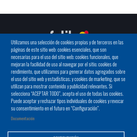
Utilizamos una selección de cookies propias y de terceros en las
páginas de este sitio web: cookies esenciales, que son
necesarias para el uso del sitio web; cookies funcionales, que
mejoran la facilidad de uso al navegar por el sitio; cookies de
C / General Riera, 111 07010 Palma
rendimiento, que utilizamos para generar datos agregados sobre
Phone
971 760911 - Fax 971 763102
el uso del sitio web y estadísticas; y cookies de marketing, que se
utilizan para mostrar contenido y publicidad relevantes. Si
selecciona “ACEPTAR TODO”, acepta el uso de todas las cookies.
Puede aceptar y rechazar tipos individuales de cookies y revocar
su consentimiento en el futuro en “Configuración”.
Documentación
Ayuntamiento
Bloque Informativo
Trámites Online
Footer
Alcaldes y alcaldesas
JORNADES
Presidencia del Consell