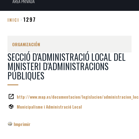
ÀREA PRIVADA
1297
INICI
Sobrescribir
enlaces
ORGANIZACIÓN
de
SECCIÓ D'ADMINISTRACIÓ LOCAL DEL
ayuda
MINISTERI D'ADMINISTRACIONS
a
PÚBLIQUES
la
navegación
http://www.map.es/documentacion/legislacion/administracion_loc
Municipalisme i Administració Local
Imprimir