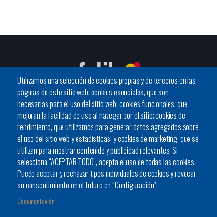
Utilizamos una selección de cookies propias y de terceros en las
páginas de este sitio web: cookies esenciales, que son
necesarias para el uso del sitio web; cookies funcionales, que
mejoran la facilidad de uso al navegar por el sitio; cookies de
C / General Riera, 111 07010 Palma
rendimiento, que utilizamos para generar datos agregados sobre
Phone
971 760911 - Fax 971 763102
el uso del sitio web y estadísticas; y cookies de marketing, que se
utilizan para mostrar contenido y publicidad relevantes. Si
selecciona “ACEPTAR TODO”, acepta el uso de todas las cookies.
Puede aceptar y rechazar tipos individuales de cookies y revocar
su consentimiento en el futuro en “Configuración”.
Documentación
Ayuntamiento
Bloque Informativo
Trámites Online