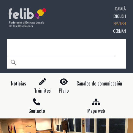
Pasar
CATALÀ
al
contenido
ENGLISH
principal
SPANISH
GERMAN
CERCA
Noticias
Canales de comunicación
Trámites
Plano
Contacto
Mapa web