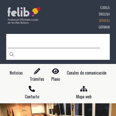
Pasar
CATALÀ
al
contenido
ENGLISH
principal
SPANISH
GERMAN
CERCA
Noticias
Canales de comunicación
Trámites
Plano
Contacto
Mapa web