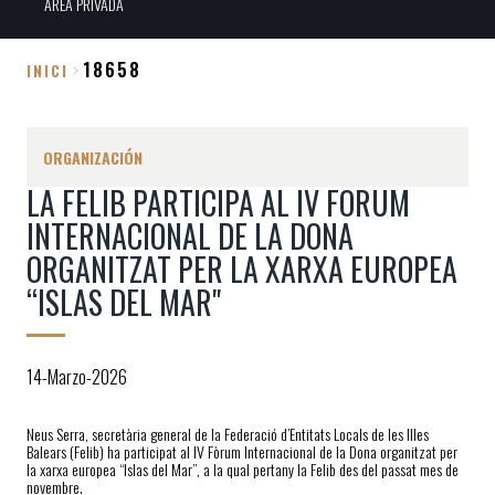
ÀREA PRIVADA
18658
INICI
Sobrescribir
enlaces
ORGANIZACIÓN
de
LA FELIB PARTICIPA AL IV FORUM
ayuda
INTERNACIONAL DE LA DONA
a
ORGANITZAT PER LA XARXA EUROPEA
la
“ISLAS DEL MAR"
navegación
14-Marzo-2026
Neus Serra, secretària general de la Federació d’Entitats Locals de les Illes
Balears (Felib) ha participat al IV Fòrum Internacional de la Dona organitzat per
la xarxa europea “Islas del Mar”, a la qual pertany la Felib des del passat mes de
novembre.