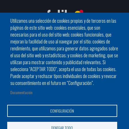
Utilizamos una selección de cookies propias y de terceros en las
páginas de este sitio web: cookies esenciales, que son
necesarias para el uso del sitio web; cookies funcionales, que
mejoran la facilidad de uso al navegar por el sitio; cookies de
C / General Riera, 111 07010 Palma
rendimiento, que utilizamos para generar datos agregados sobre
Phone
971 760911 - Fax 971 763102
el uso del sitio web y estadísticas; y cookies de marketing, que se
utilizan para mostrar contenido y publicidad relevantes. Si
selecciona “ACEPTAR TODO”, acepta el uso de todas las cookies.
Puede aceptar y rechazar tipos individuales de cookies y revocar
su consentimiento en el futuro en “Configuración”.
Documentación
Ayuntamiento
Bloque Informativo
Trámites Online
Footer
Alcaldes y alcaldesas
JORNADES
Presidencia del Consell
CONFIGURACIÓN
menu
1
DENEGAR TODO