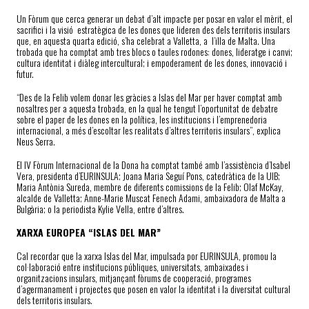
Un Fòrum que cerca generar un debat d’alt impacte per posar en valor el mèrit, el
sacrifici i la visió estratègica de les dones que lideren des dels territoris insulars
que, en aquesta quarta edició, s’ha celebrat a Valletta, a l’illa de Malta. Una
trobada que ha comptat amb tres blocs o taules rodones: dones, lideratge i canvi;
cultura identitat i diàleg intercultural; i empoderament de les dones, innovació i
futur.
“Des de la Felib volem donar les gràcies a Islas del Mar per haver comptat amb
nosaltres per a aquesta trobada, en la qual he tengut l’oportunitat de debatre
sobre el paper de les dones en la política, les institucions i l’emprenedoria
internacional, a més d’escoltar les realitats d’altres territoris insulars”, explica
Neus Serra.
El IV Fòrum Internacional de la Dona ha comptat també amb l’assistència d’Isabel
Vera, presidenta d’EURINSULA; Joana Maria Seguí Pons, catedràtica de la UIB;
Maria Antònia Sureda, membre de diferents comissions de la Felib; Olaf McKay,
alcalde de Valletta; Anne-Marie Muscat Fenech Adami, ambaixadora de Malta a
Bulgària; o la periodista Kylie Vella, entre d’altres.
XARXA EUROPEA “ISLAS DEL MAR”
Cal recordar que la xarxa Islas del Mar, impulsada por EURINSULA, promou la
col·laboració entre institucions públiques, universitats, ambaixades i
organitzacions insulars, mitjançant fòrums de cooperació, programes
d’agermanament i projectes que posen en valor la identitat i la diversitat cultural
dels territoris insulars.