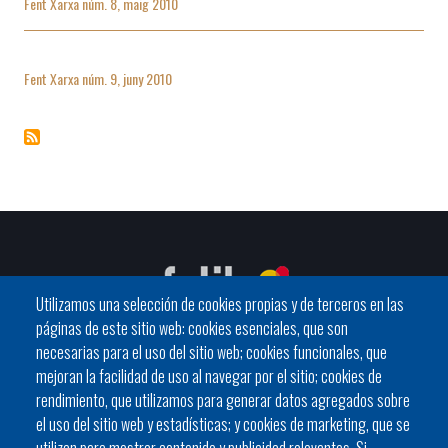
Fent Xarxa núm. 8, maig 2010
Fent Xarxa núm. 9, juny 2010
Utilizamos una selección de cookies propias y de terceros en las
páginas de este sitio web: cookies esenciales, que son
necesarias para el uso del sitio web; cookies funcionales, que
mejoran la facilidad de uso al navegar por el sitio; cookies de
C / General Riera, 111 07010 Palma
rendimiento, que utilizamos para generar datos agregados sobre
Phone
971 760911 - Fax 971 763102
el uso del sitio web y estadísticas; y cookies de marketing, que se