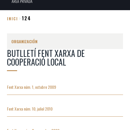
ÀREA PRIVADA
124
INICI
Sobrescribir
enlaces
ORGANIZACIÓN
de
BUTLLETÍ FENT XARXA DE
ayuda
COOPERACIÓ LOCAL
a
la
navegación
Fent Xarxa núm. 1, octubre 2009
Fent Xarxa núm. 10, juliol 2010