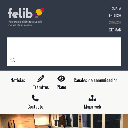
Pasar
CATALÀ
al
contenido
ENGLISH
principal
SPANISH
GERMAN
CERCA
Noticias
Canales de comunicación
Trámites
Plano
Contacto
Mapa web