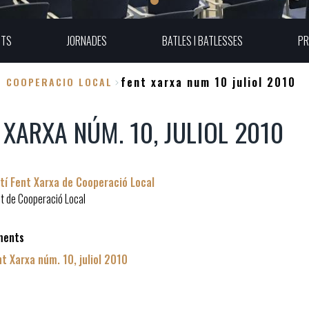
UTS
JORNADES
BATLES I BATLESSES
PR
fent xarxa num 10 juliol 2010
E COOPERACIO LOCAL
 XARXA NÚM. 10, JULIOL 2010
etí Fent Xarxa de Cooperació Local
 de Cooperació Local
ments
t Xarxa núm. 10, juliol 2010