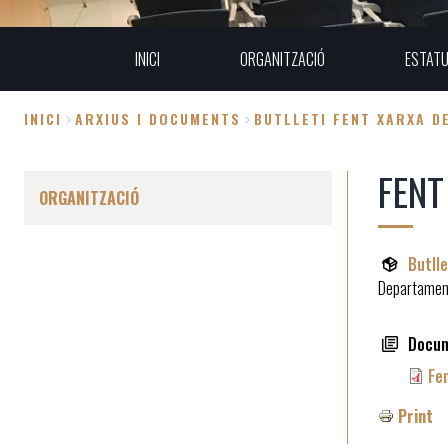
INICI
ORGANITZACIÓ
ESTAT
INICI
ARXIUS I DOCUMENTS
BUTLLETI FENT XARXA D
Fil
FENT
d'Ariadna
ORGANITZACIÓ
Butll
Departament
Docu
Fen
Print