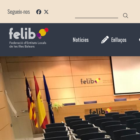
Vés
CERCA
al
Segueix-nos
contingut
Notícies
Enllaços