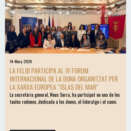
14-Març-2026
LA FELIB PARTICIPA AL IV FORUM
INTERNACIONAL DE LA DONA ORGANITZAT PER
LA XARXA EUROPEA “ISLAS DEL MAR"
La secretària general, Neus Serra, ha participat en una de les
taules rodones, dedicada a les dones, el lideratge i el canvi.