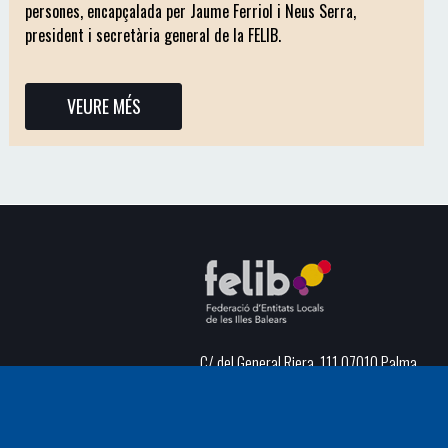
persones, encapçalada per Jaume Ferriol i Neus Serra,
president i secretària general de la FELIB.
VEURE MÉS
C/ del General Riera, 111 07010 Palma
Phone
971 760911 - Fax 971 763102