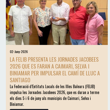
02-Juny-2026
LA FELIB PRESENTA LES JORNADES JACOBEES
2026 QUE ES FARAN A CAIMARI, SELVA I
BINIAMAR PER IMPULSAR EL CAMÍ DE LLUC A
SANTIAGO
La Federació d’Entitats Locals de les Illes Balears (FELIB)
impulsa les Jornades Jacobees 2026, que es duran a terme
els dies 5 i 6 de juny als municipis de Caimari, Selva i
Biniamar.