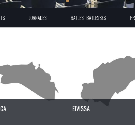
UTS
JORNADES
BATLES I BATLESSES
PR
RCA
EIVISSA