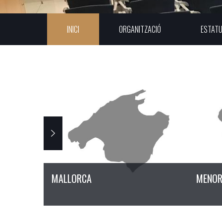
INICI
ORGANITZACIÓ
ESTAT
MALLORCA
MENO