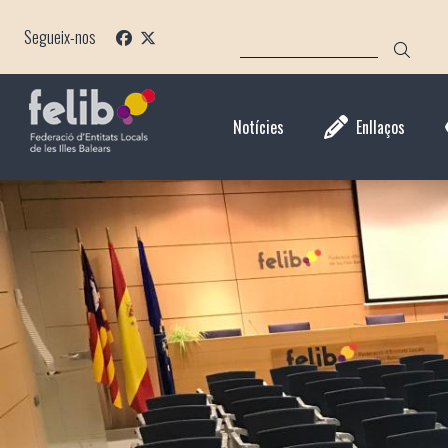
Vés
CERCA
al
Segueix-nos
contingut
Notícies
Enllaços