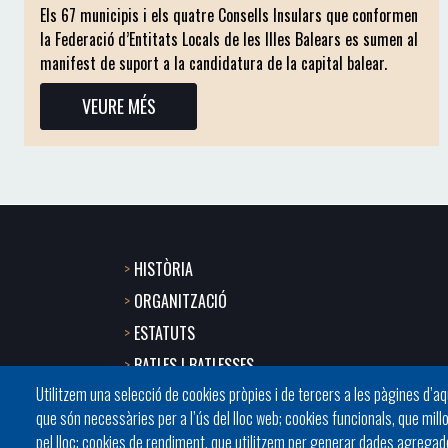
Els 67 municipis i els quatre Consells Insulars que conformen
la Federació d’Entitats Locals de les Illes Balears es sumen al
manifest de suport a la candidatura de la capital balear.
VEURE MÉS
HISTÒRIA
Footer
ORGANITZACIÓ
menu
ESTATUTS
BATLES I BATLESSES
1
Utilitzem una selecció de cookies pròpies i de tercers a les pàgines d’a
JORNADES
-
que són necessàries per a l’ús del lloc web; cookies funcionals, que mill
PRESIDÈNCIA DELS CONSELLS
pel lloc; cookies de rendiment, que utilitzem per generar dades agregades